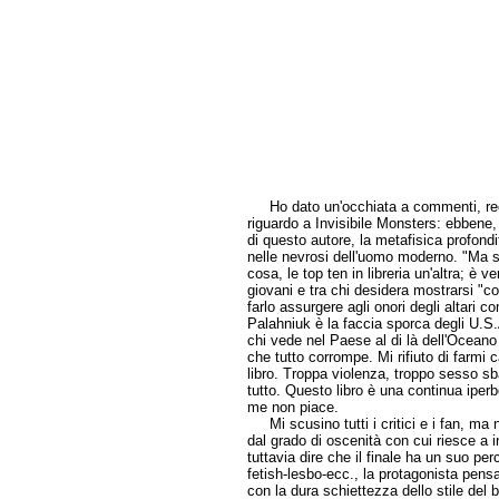
Ho dato un'occhiata a commenti, recens
riguardo a Invisibile Monsters: ebbene, 
di questo autore, la metafisica profondi
nelle nevrosi dell'uomo moderno. "Ma s
cosa, le top ten in libreria un'altra; è 
giovani e tra chi desidera mostrarsi "c
farlo assurgere agli onori degli altari 
Palahniuk è la faccia sporca degli U.S.
chi vede nel Paese al di là dell'Oceano l
che tutto corrompe. Mi rifiuto di farmi 
libro. Troppa violenza, troppo sesso sba
tutto. Questo libro è una continua iperb
me non piace.
Mi scusino tutti i critici e i fan, ma 
dal grado di oscenità con cui riesce a i
tuttavia dire che il finale ha un suo per
fetish-lesbo-ecc., la protagonista pen
con la dura schiettezza dello stile del 