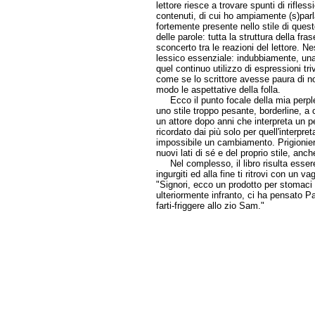
lettore riesce a trovare spunti di rifle
contenuti, di cui ho ampiamente (s)parl
fortemente presente nello stile di questo
delle parole: tutta la struttura della f
sconcerto tra le reazioni del lettore. 
lessico essenziale: indubbiamente, una
quel continuo utilizzo di espressioni tr
come se lo scrittore avesse paura di n
modo le aspettative della folla.
Ecco il punto focale della mia perple
uno stile troppo pesante, borderline, 
un attore dopo anni che interpreta un 
ricordato dai più solo per quell'interp
impossibile un cambiamento. Prigioniero
nuovi lati di sé e del proprio stile, anc
Nel complesso, il libro risulta essere
ingurgiti ed alla fine ti ritrovi con un
"Signori, ecco un prodotto per stomaci
ulteriormente infranto, ci ha pensato P
farti-friggere allo zio Sam."
Silvia F