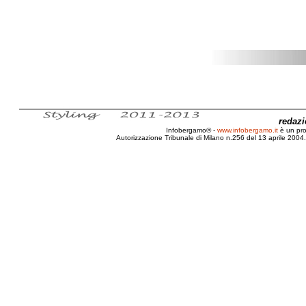
redaz
Infobergamo® -
www.infobergamo.it
è un pr
Autorizzazione Tribunale di Milano n.256 del 13 aprile 2004. 
Editoriale, Bergamo, Libro, Recensione, In