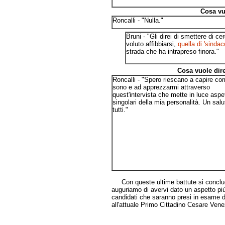
Cosa vu
Roncalli - "Nulla."
Bruni - "Gli direi di smettere di c
voluto affibbiarsi,
quella di 'sinda
strada che ha intrapreso finora."
Cosa vuole dire
Roncalli - "Spero riescano a capire co
sono e ad apprezzarmi attraverso
quest'intervista che mette in luce aspet
singolari della mia personalità. Un salu
tutti."
Con queste ultime battute si conclude
auguriamo di avervi dato un aspetto più
candidati che saranno presi in esame da
all'attuale Primo Cittadino Cesare Vene