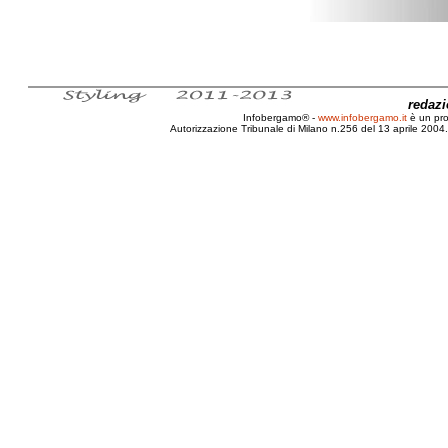
redaz
Infobergamo® -
www.infobergamo.it
è un pr
Autorizzazione Tribunale di Milano n.256 del 13 aprile 2004. 
Bergamo, Intervista, Doppia, Sindaco, Robero,