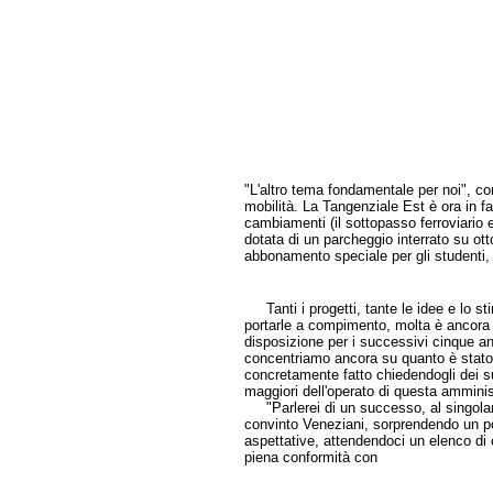
"L'altro tema fondamentale per noi", con
mobilità. La Tangenziale Est è ora in fas
cambiamenti (il sottopasso ferroviario e 
dotata di un parcheggio interrato su ott
abbonamento speciale per gli studenti, 
Tanti i progetti, tante le idee e lo st
portarle a compimento, molta è ancora 
disposizione per i successivi cinque an
concentriamo ancora su quanto è stato
concretamente fatto chiedendogli dei 
maggiori dell'operato di questa amminis
"Parlerei di un successo, al singolar
convinto Veneziani, sorprendendo un po
aspettative, attendendoci un elenco di c
piena conformità con