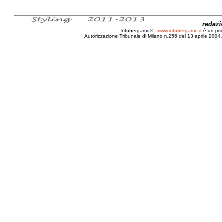
redaz
Infobergamo® -
www.infobergamo.it
è un pr
Autorizzazione Tribunale di Milano n.256 del 13 aprile 2004. 
On-line, Bergamo, Cesare, Veneziani, Sindac