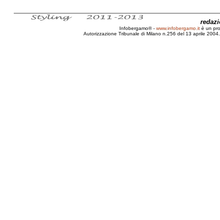
redaz
Infobergamo® -
www.infobergamo.it
è un pr
Autorizzazione Tribunale di Milano n.256 del 13 aprile 2004. 
Loris, Gobbo, MastroCoppiere, Stellato, Mic