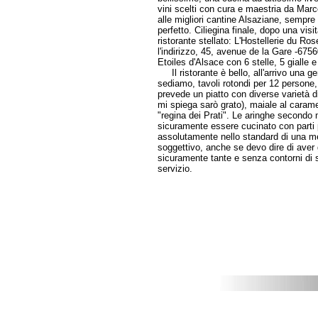
vini scelti con cura e maestria da Marce
alle migliori cantine Alsaziane, sempre 
perfetto. Ciliegina finale, dopo una visi
ristorante stellato: L'Hostellerie du Ros
l'indirizzo, 45, avenue de la Gare -6756
Etoiles d'Alsace con 6 stelle, 5 gialle e
Il ristorante è bello, all'arrivo una g
sediamo, tavoli rotondi per 12 persone,
prevede un piatto con diverse varietà 
mi spiega sarò grato), maiale al carame
"regina dei Prati". Le aringhe secondo 
sicuramente essere cucinato con parti più
assolutamente nello standard di una m
soggettivo, anche se devo dire di aver
sicuramente tante e senza contorni di st
servizio.