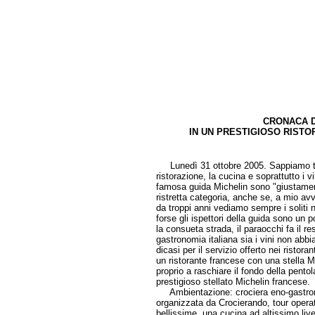
CRONACA D
IN UN PRESTIGIOSO RISTO
di Loris Gob
Lunedì 31 ottobre 2005. Sappiamo tutti
ristorazione, la cucina e soprattutto i vi
famosa guida Michelin sono "giustament
ristretta categoria, anche se, a mio 
da troppi anni vediamo sempre i soliti 
forse gli ispettori della guida sono un
la consueta strada, il paraocchi fa il 
gastronomia italiana sia i vini non abbia
dicasi per il servizio offerto nei risto
un ristorante francese con una stella Mi
proprio a raschiare il fondo della pento
prestigioso stellato Michelin francese.
Ambientazione: crociera eno-gastron
organizzata da Crocierando, tour operato
bellissime, una cucina ad altissimo liv