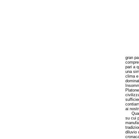
gran par
compres
pari a 
una sim
clima e 
dominat
Insomma
Platone
civiliz
suffici
contiam
ai nostr
Quali f
su cui 
manufatt
tradizi
diluvio 
cronaca