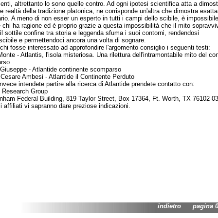
nti, altrettanto lo sono quelle contro. Ad ogni ipotesi scientifica atta a dimost
le realtà della tradizione platonica, ne corrisponde un'altra che dimostra esat
ario. A meno di non esser un esperto in tutti i campi dello scibile, è impossibil
e chi ha ragione ed è proprio grazie a questa impossibilità che il mito sopravvi
il sottile confine tra storia e leggenda sfuma i suoi contorni, rendendosi
oscibile e permettendoci ancora una volta di sognare.
 fosse interessato ad approfondire l'argomento consiglio i seguenti testi:
nte - Atlantis, l'isola misteriosa. Una rilettura dell'intramontabile mito del co
rso
Giuseppe - Atlantide continente scomparso
 Cesare Ambesi - Atlantide il Continente Perduto
ce intendete partire alla ricerca di Atlantide prendete contatto con:
s Research Group
nham Federal Building, 819 Taylor Street, Box 17364, Ft. Worth, TX 76102-0
 affiliati vi sapranno dare preziose indicazioni.
indietro
pagina 04