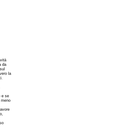
vità
a da
sul
vero la
i.
o e se
o meno
favore
o,
so