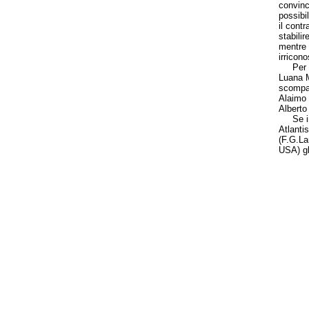
convince
possibi
il contr
stabilir
mentre 
irricon
Per chi
Luana Mo
scompa
Alaimo 
Alberto
Se inve
Atlanti
(F.G.La
USA) gli