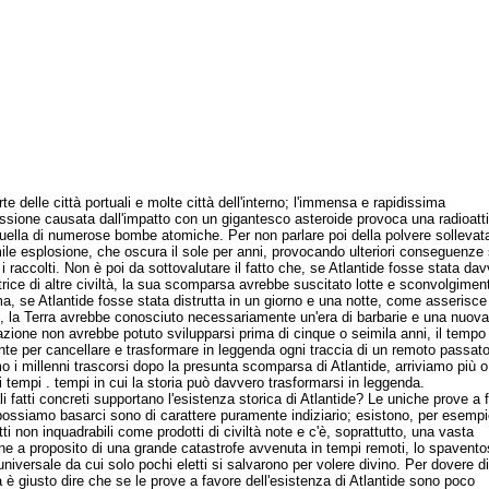
te delle città portuali e molte città dell'interno; l'immensa e rapidissima
sione causata dall'impatto con un gigantesco asteroide provoca una radioatti
quella di numerose bombe atomiche. Per non parlare poi della polvere sollevat
ile esplosione, che oscura il sole per anni, provocando ulteriori conseguenze 
i raccolti. Non è poi da sottovalutare il fatto che, se Atlantide fosse stata dav
rice di altre civiltà, la sua scomparsa avrebbe suscitato lotte e sconvolgiment
, se Atlantide fosse stata distrutta in un giorno e una notte, come asserisce
, la Terra avrebbe conosciuto necessariamente un'era di barbarie e una nuova
zazione non avrebbe potuto svilupparsi prima di cinque o seimila anni, il tempo
ente per cancellare e trasformare in leggenda ogni traccia di un remoto passat
o i millenni trascorsi dopo la presunta scomparsa di Atlantide, arriviamo più 
i tempi . tempi in cui la storia può davvero trasformarsi in leggenda.
atti concreti supportano l'esistenza storica di Atlantide? Le uniche prove a 
possiamo basarci sono di carattere puramente indiziario; esistono, per esempi
i non inquadrabili come prodotti di civiltà note e c'è, soprattutto, una vasta
one a proposito di una grande catastrofe avvenuta in tempi remoti, lo spavento
universale da cui solo pochi eletti si salvarono per volere divino. Per dovere di
 è giusto dire che se le prove a favore dell'esistenza di Atlantide sono poco