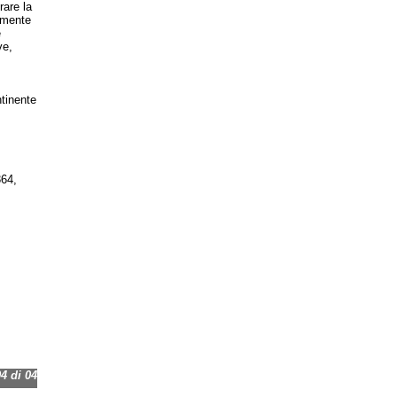
rare la
tamente
e
ve,
ntinente
364,
 di 04