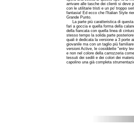
arrivare alle tasche dei clienti si dev
con le utilitarie tristi e un po' troppo s
fantasia! Ed ecco che l'Italian Style ri
Grande Punto.
La parte più caratteristica di questa n
fari a goccia e quella forma della cala
della fiancata con quella linea di cintur
stesso tempo la solida parte posteriore. 
quali è dedicata la versione a 3 porte ai
giovanile ma con un taglio più familiare.
versioni Active, le cosiddette "entry leve
e non nel colore della carrozzeria come 
tessuti dei sedili e dei colori dei mater
capolino una già completa strumentazi