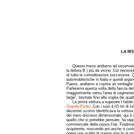
LA RI
di Gio
Questo mese andiamo ad osservare il s
la lettera B ) più da vicino. Ciò neces
di tutte le considerazioni successive. Q
automobilistiche in Italia e quindi arg
Paese, andiamo a coprire un ventaglio 
Parleremo questa volta della fascia dell
maggiormente verso l'area di segmento 
large", lievitate fino alla soglia dei qua
La prima vettura a superare i fatidic
Grande Punto
. Con i suoi 4,03 mt di lu
decennio scorso identificava la vettura 
del mero discorso dimensionale, qui è i
quello che si potrebbe pensare, ha ra
commerciale della nuova Fiat. Finalment
acquirente, riuscendo poi anche a coniu
opera una scelta di questo tipo fa al m