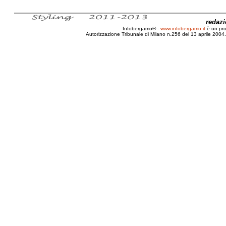
redaz
Infobergamo® -
www.infobergamo.it
è un pr
Autorizzazione Tribunale di Milano n.256 del 13 aprile 2004. 
Giovanni, Cozzi, Fiat, Punto, Grande, Acce