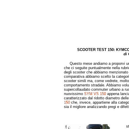
SCOOTER TEST 150: KYMCO 
di Giovanni Cozzi
Questo mese andiamo a proporvi una nov
che ci seguite puntualmente nella rubric
degli scooter che abbiamo menzionato ne
comparativa abbiamo scelto la categori
scooter simili ma, come vedrete, molto 
comportamento stradale. Abbiamo volu
supercollaudato commuter urbano a ruot
nuovissimo
SYM VS 150
appena lancia
caratterizzato dal ridotto diametro delle
150
che, invece, appartiene alla categor
sia il migliore analizzando pregi e difett
P
s