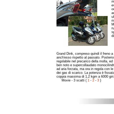
m
e
o
a
u
r
M
r
s
d
Grand Dink, compreso quindi il freno a
anch'esso rispetto al passato. Poster
regolabile nel precarico della molla, e
ben noto e supercollaudato monocilindr
ad aria forzata, ma ora in regola con l
dei gas di scarico. La potenza è fissata
coppia massima di 1,2 kgm a 6000 giri
Movie - 3 scatti (
1
-
2
-
3
)