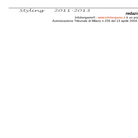
redaz
Infobergamo® -
www.infobergamo.it
è un pr
Autorizzazione Tribunale di Milano n.256 del 13 aprile 2004. 
Auto, City, Car, Evoluzione, Giovanni, Cozzi, Ford A