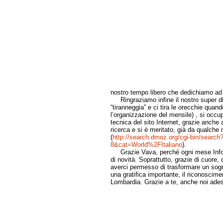
nostro tempo libero che dedichiamo ad 
Ringraziamo infine il nostro super dir
“tiranneggia” e ci tira le orecchie quan
l’organizzazione del mensile) , si occup
tecnica del sito Internet, grazie anche a
ricerca e si è meritato, già da qualch
(
http://search.dmoz.org/cgi-bin/searc
8&cat=World%2FItaliano
).
Grazie Vava, perché ogni mese Infobe
di novità. Soprattutto, grazie di cuore, 
averci permesso di trasformare un sogn
una gratifica importante, il riconoscimen
Lombardia. Grazie a te, anche noi ades