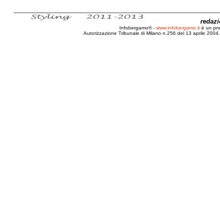
redaz
Infobergamo® -
www.infobergamo.it
è un pr
Autorizzazione Tribunale di Milano n.256 del 13 aprile 2004. 
Bergamo, Infobergamo.it, Nuovo, Record, Lettori, Ac