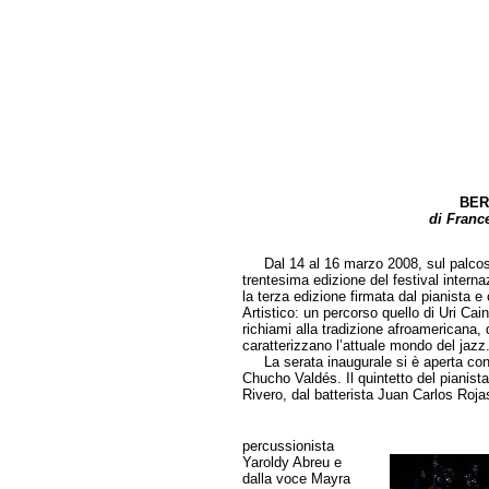
BER
di Francesco Albanes
Dal 14 al 16 marzo 2008, sul palcosce
trentesima edizione del festival intern
la terza edizione firmata dal pianista 
Artistico: un percorso quello di Uri Cai
richiami alla tradizione afroamericana, 
caratterizzano l’attuale mondo del jazz
La serata inaugurale si è aperta con le
Chucho Valdés. Il quintetto del pianis
Rivero, dal batterista Juan Carlos Roja
percussionista
Yaroldy Abreu e
dalla voce Mayra