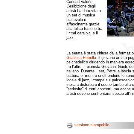
Caridad Valdés.
L’esibizione degli
artisti ha dato vita a
un set di musica
piacevole e
affascinante grazie
alla felice fusione tra
i ritmi caraibici e il
jazz.
La serata è stata chiusa dalla formaz
Gianluca Petrella
: il giovane artista pu
psichedelico dirigendo in maniera egre
fra l’altro, il pianista Giovanni Guidi, c
italiano. Durante il set, Petrella lascia 
batteria e, mentre si diffondono le sono
locale di jazz, irrompe sul palcoscenico s
inizia a disturbare il suono tamburellan
“seriosità” di certi concerti, ma anche 
artisti devono confrontarsi specie all’ini
versione stampabile