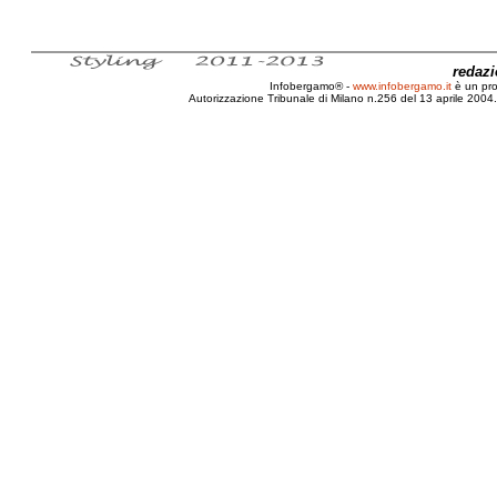
redaz
Infobergamo® -
www.infobergamo.it
è un pr
Autorizzazione Tribunale di Milano n.256 del 13 aprile 2004. 
Bergamo, Jazz, 2008, Rassegna, Francesco Albanese, T