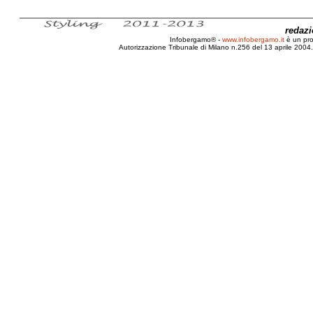
redaz
Infobergamo® -
www.infobergamo.it
è un pr
Autorizzazione Tribunale di Milano n.256 del 13 aprile 2004. 
Strage, Galleria, Tunnel, Monte Bianco, Tauern, San