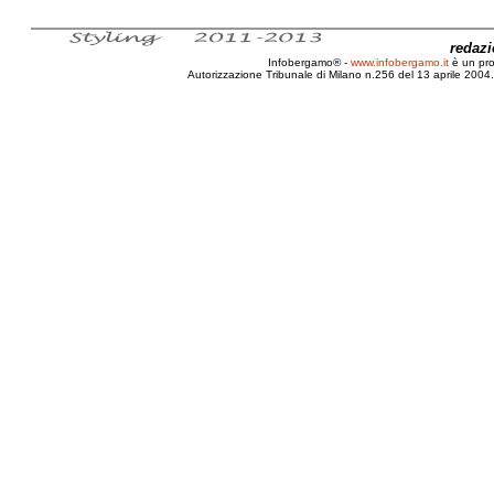
redaz
Infobergamo® -
www.infobergamo.it
è un pr
Autorizzazione Tribunale di Milano n.256 del 13 aprile 2004. 
Bergamo, Cioccolato, Nascita, Storia, Pianta, Cacao