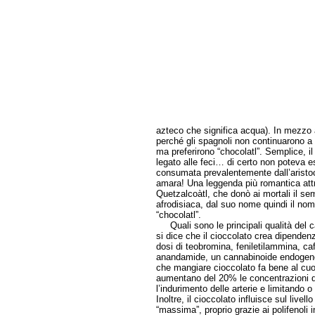
azteco che significa acqua). In mezzo 
perché gli spagnoli non continuarono a
ma preferirono “chocolatl”. Semplice, il
legato alle feci… di certo non poteva e
consumata prevalentemente dall’aristo
amara! Una leggenda più romantica attri
Quetzalcoàtl, che donò ai mortali il s
afrodisiaca, dal suo nome quindi il n
“chocolatl”.
Quali sono le principali qualità del 
si dice che il cioccolato crea dipenden
dosi di teobromina, feniletilammina, caf
anandamide, un cannabinoide endogeno 
che mangiare cioccolato fa bene al cuo
aumentano del 20% le concentrazioni di
l’indurimento delle arterie e limitando 
Inoltre, il cioccolato influisce sul livel
“massima”, proprio grazie ai polifenoli