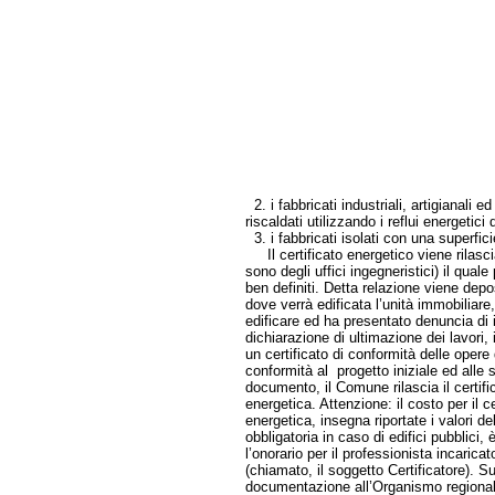
2. i fabbricati industriali, artigianali 
riscaldati utilizzando i reflui energetici
3. i fabbricati isolati con una superfici
Il certificato energetico viene rilasci
sono degli uffici ingegneristici) il qua
ben definiti. Detta relazione viene depo
dove verrà edificata l’unità immobiliare
edificare ed ha presentato denuncia di 
dichiarazione di ultimazione dei lavori, i
un certificato di conformità delle oper
conformità al progetto iniziale ed alle 
documento, il Comune rilascia il certifica
energetica. Attenzione: il costo per il ce
energetica, insegna riportate i valori de
obbligatoria in caso di edifici pubblici,
l’onorario per il professionista incaricat
(chiamato, il soggetto Certificatore).
documentazione all’Organismo regionale