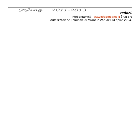
redaz
Infobergamo® -
www.infobergamo.it
è un pr
Autorizzazione Tribunale di Milano n.256 del 13 aprile 2004. 
Bergamo, Norme, Certificazione, Energetica, Edifici, 10/1991, 