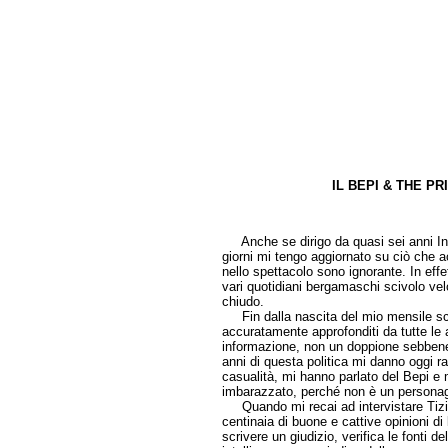
IL BEPI & THE P
di Grazian
Anche se dirigo da quasi sei anni Infobe
giorni mi tengo aggiornato su ciò che ac
nello spettacolo sono ignorante. In effe
vari quotidiani bergamaschi scivolo velo
chiudo.
Fin dalla nascita del mio mensile scels
accuratamente approfonditi da tutte le a
informazione, non un doppione sebbene
anni di questa politica mi danno oggi r
casualità, mi hanno parlato del Bepi e m
imbarazzato, perché non è un personag
Quando mi recai ad intervistare Tizian
centinaia di buone e cattive opinioni di 
scrivere un giudizio, verifica le fonti 