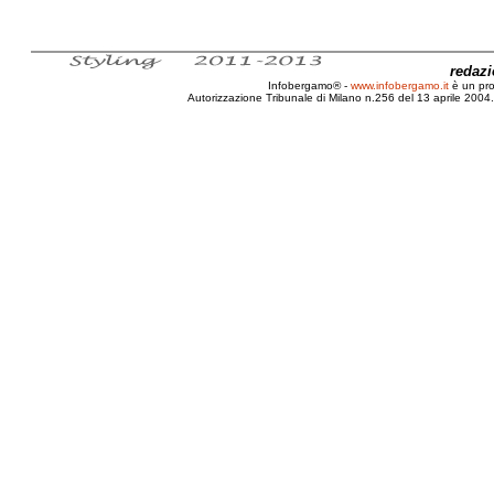
redaz
Infobergamo® -
www.infobergamo.it
è un pr
Autorizzazione Tribunale di Milano n.256 del 13 aprile 2004. 
Bergamo, Bepi & The Prismas, Bepi, Concerto, Avis, T