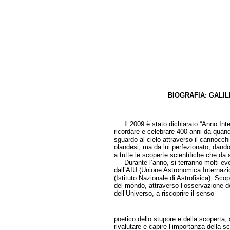
BIOGRAFIA: GALILE
di Cris
Il 2009 è stato dichiarato “Anno Inter
ricordare e celebrare 400 anni da quando
sguardo al cielo attraverso il cannocchi
olandesi, ma da lui perfezionato, dando
a tutte le scoperte scientifiche che da a
Durante l’anno, si terranno molti even
dall’AIU (Unione Astronomica Internazion
(Istituto Nazionale di Astrofisica). Scopo
del mondo, attraverso l’osservazione del 
dell’Universo, a riscoprire il senso
poetico dello stupore e della scoperta, 
rivalutare e capire l’importanza della s