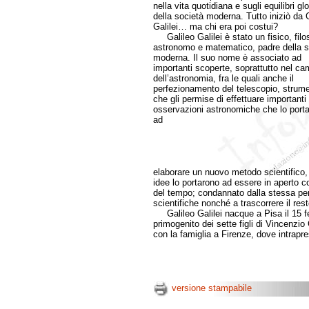
nella vita quotidiana e sugli equilibri glo
della società moderna. Tutto iniziò da 
Galilei… ma chi era poi costui?
Galileo Galilei è stato un fisico, filo
astronomo e matematico, padre della 
moderna. Il suo nome è associato ad
importanti scoperte, soprattutto nel c
dell’astronomia, fra le quali anche il
perfezionamento del telescopio, strum
che gli permise di effettuare importanti
osservazioni astronomiche che lo port
ad
elaborare un nuovo metodo scientifico, 
idee lo portarono ad essere in aperto c
del tempo; condannato dalla stessa per 
scientifiche nonché a trascorrere il res
Galileo Galilei nacque a Pisa il 15 fe
primogenito dei sette figli di Vincenzio
con la famiglia a Firenze, dove intrapre
versione stampabile