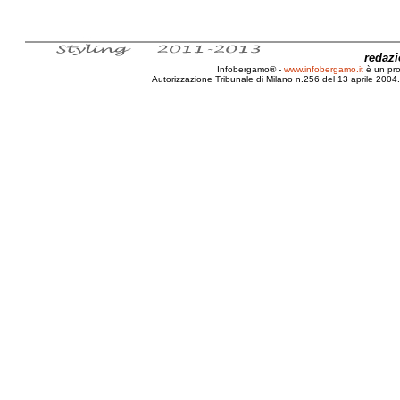
redaz
Infobergamo® -
www.infobergamo.it
è un pr
Autorizzazione Tribunale di Milano n.256 del 13 aprile 2004. 
Firenze, Biografia, Galileo, Galilei, Metodo galileiano, La B