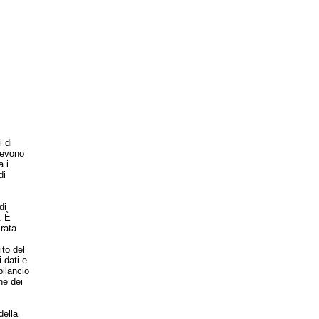
 di
devono
a i
di
di
. È
rata
to del
 dati e
bilancio
ne dei
ella