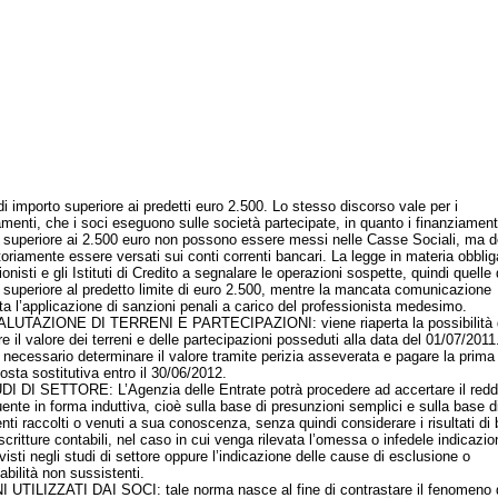
di importo superiore ai predetti euro 2.500. Lo stesso discorso vale per i
amenti, che i soci eseguono sulle società partecipate, in quanto i finanziamenti
 superiore ai 2.500 euro non possono essere messi nelle Casse Sociali, ma 
toriamente essere versati sui conti correnti bancari. La legge in materia obblig
onisti e gli Istituti di Credito a segnalare le operazioni sospette, quindi quelle 
 superiore al predetto limite di euro 2.500, mentre la mancata comunicazione
a l’applicazione di sanzioni penali a carico del professionista medesimo.
TAZIONE DI TERRENI E PARTECIPAZIONI: viene riaperta la possibilità 
re il valore dei terreni e delle partecipazioni posseduti alla data del 01/07/2011
necessario determinare il valore tramite perizia asseverata e pagare la prima 
osta sostitutiva entro il 30/06/2012.
I SETTORE: L’Agenzia delle Entrate potrà procedere ad accertare il reddi
uente in forma induttiva, cioè sulla base di presunzioni semplici e sulla base di
ti raccolti o venuti a sua conoscenza, senza quindi considerare i risultati di 
scritture contabili, nel caso in cui venga rilevata l’omessa o infedele indicazio
visti negli studi di settore oppure l’indicazione delle cause di esclusione o
abilità non sussistenti.
ILIZZATI DAI SOCI: tale norma nasce al fine di contrastare il fenomeno d