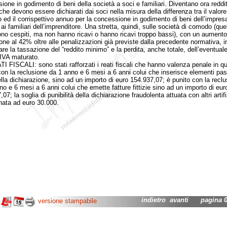
ione in godimento di beni della società a soci e familiari. Diventano ora reddit
che devono essere dichiarati dai soci nella misura della differenza tra il valore
 ed il corrispettivo annuo per la concessione in godimento di beni dell’impresa
ai familiari dell’imprenditore. Una stretta, quindi, sulle società di comodo (que
no cespiti, ma non hanno ricavi o hanno ricavi troppo bassi), con un aumento
one al 42% oltre alle penalizzazioni già previste dalla precedente normativa, i
are la tassazione del “reddito minimo” e la perdita, anche totale, dell’eventual
 IVA maturato.
ISCALI: sono stati rafforzati i reati fiscali che hanno valenza penale in q
con la reclusione da 1 anno e 6 mesi a 6 anni colui che inserisce elementi pas
nella dichiarazione, sino ad un importo di euro 154.937,07; è punito con la recl
no e 6 mesi a 6 anni colui che emette fatture fittizie sino ad un importo di eur
07; la soglia di punibilità della dichiarazione fraudolenta attuata con altri artifi
nata ad euro 30.000.
indietro
avanti
pagina 02
versione stampabile