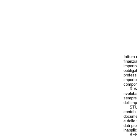
fattura 
finanzi
importo
obbliga
professi
importo
comport
RIVALU
rivaluta
sempre 
dell’imp
STUDI D
contrib
documen
e delle 
dati pre
inapplic
BENI UT