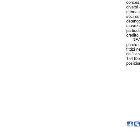
concess
diversi 
mercato
soci od 
detengo
tassazi
particol
credito
REATI F
punito 
fittizi 
da 1 an
154.937,
posizio