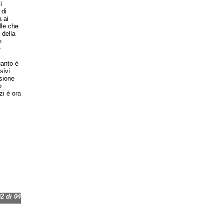
i
 di
 ai
lle che
 della
n
e
uanto è
sivi
usione
o
zi è ora
 di 04