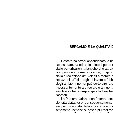
BERGAMO E LA QUALITÀ DE
di Pierl
L’estate ha ormai abbandonato le nost
spensieratezza ed ha lasciato il posto 
dalle perturbazioni atlantiche che attrav
ripropongono, come ogni anno, lo spino
dalla circolazione dei veicoli a motore
abitazioni, uffici, luoghi di lavoro e fa
degli ambienti non si può certo dire la 
incessantemente a circolare e a ingolfar
salubre e che fa rimpiangere la fresche
montani.
La Pianura padana non è certamente l
densità abitativa e, conseguentemente
seppur circondata dalla sua cornice di r
fenomeno, benché si possa più facilmen