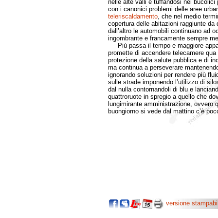
nelle alte valli e tuffandosi nei bucolic
con i canonici problemi delle aree urba
teleriscaldamento
, che nel medio term
copertura delle abitazioni raggiunte da
dall’altro le automobili continuano ad o
ingombrante e francamente sempre meno
Più passa il tempo e maggiore appare 
promette di accendere telecamere qua e là
protezione della salute pubblica e di in
ma continua a perseverare mantenendo 
ignorando soluzioni per rendere più fluid
sulle strade imponendo l’utilizzo di sil
dal nulla contornandoli di blu e lancia
quattroruote in spregio a quello che dov
lungimirante amministrazione, ovvero qu
buongiorno si vede dal mattino c’è poco
versione stampabi