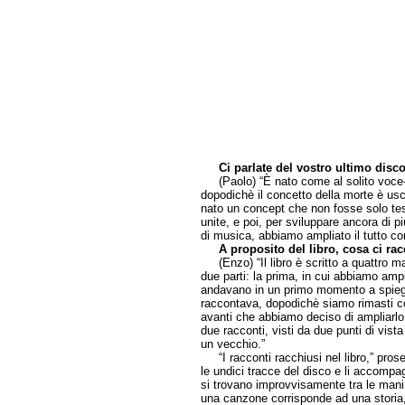
Ci parlate del vostro ultimo dis
(Paolo) “È nato come al solito voce-ch
dopodichè il concetto della morte è usc
nato un concept che non fosse solo te
unite, e poi, per sviluppare ancora di p
di musica, abbiamo ampliato il tutto con
A proposito del libro, cosa ci ra
(Enzo) “Il libro è scritto a quattro ma
due parti: la prima, in cui abbiamo amp
andavano in un primo momento a spiegar
raccontava, dopodichè siamo rimasti co
avanti che abbiamo deciso di ampliarlo 
due racconti, visti da due punti di vista
un vecchio.”
“I racconti racchiusi nel libro,” proseg
le undici tracce del disco e li accompa
si trovano improvvisamente tra le mani
una canzone corrisponde ad una storia,