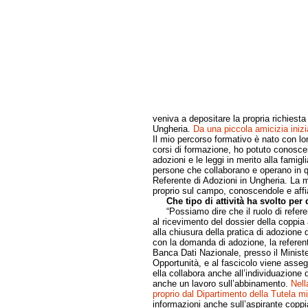
veniva a depositare la propria richiesta 
Ungheria.
Da una piccola amicizia inizi
Il mio percorso formativo è nato con loro
corsi di formazione, ho potuto conoscer
adozioni e le leggi in merito alla famig
persone che collaborano e operano in q
Referente di Adozioni in Ungheria. La 
proprio sul campo, conoscendole e affia
Che tipo di attività ha svolto per
“Possiamo dire che il ruolo di referen
al ricevimento del dossier della coppi
alla chiusura della pratica di adozione 
con la domanda di adozione, la referent
Banca Dati Nazionale, presso il Minister
Opportunità, e al fascicolo viene asseg
ella collabora anche all’individuazione 
anche un lavoro sull’abbinamento.
Nell
proprio dal Dipartimento della Tutela mi
informazioni anche sull’aspirante coppia