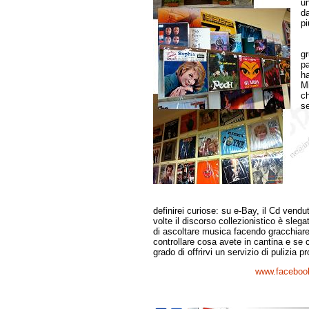
un
da
pi
“I
gr
pa
ha
Mi
ch
se
“
definirei curiose: su e-Bay, il Cd vend
volte il discorso collezionistico è sleg
di ascoltare musica facendo gracchiare 
controllare cosa avete in cantina e se
grado di offrirvi un servizio di pulizia p
www.facebook