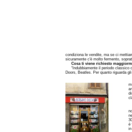
condiziona le vendite, ma se ci mettiam
sicuramente c'è molto fermento, sopratt
Cosa ti viene richiesto maggior
“Indubbiamente il periodo classico de
Doors, Beatles. Per quanto riguarda gli i
mu
an
di
cl
“
no
ne
30
è 
in