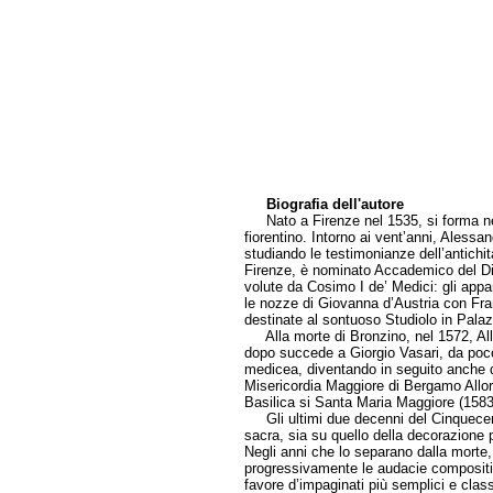
Biografia dell'autore
Nato a Firenze nel 1535, si forma nell
fiorentino. Intorno ai vent’anni, Alessa
studiando le testimonianze dell’antichit
Firenze, è nominato Accademico del Dise
volute da Cosimo I de’ Medici: gli appar
le nozze di Giovanna d’Austria con Fra
destinate al sontuoso Studiolo in Pala
Alla morte di Bronzino, nel 1572, Allor
dopo succede a Giorgio Vasari, da poco 
medicea, diventando in seguito anche d
Misericordia Maggiore di Bergamo Allori
Basilica si Santa Maria Maggiore (1583
Gli ultimi due decenni del Cinquecento
sacra, sia su quello della decorazione pr
Negli anni che lo separano dalla morte,
progressivamente le audacie compositiv
favore d’impaginati più semplici e cla