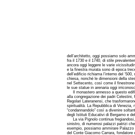
dell’architetto, oggi possiamo solo ammi
fra il 1730 e il 1740, di stile prevalen
ancora oggi leggere le varie vicissitudin
e la finestra murata sono di epoca trece
dell’edificio richiama l’interno del ‘500, 
chiesa, nonché le dimensioni della st
nel Settecento, così come il finestrone c
le sue statue in arenaria oggi irriconosci
Il monastero annesso a questo edificio
alla congregazione dei padri Celestini, 
Regolari Lateranensi, che trasformarono
spiritualità. La Repubblica di Venezia,
“condannandolo” così a divenire soltanto
degli Istituti Educativi di Bergamo e del
La via Pignolo continua fregiandosi, s
sinistro, di numerosi palazzi patrizi ch
esempio, possiamo ammirare Palazzo Be
del Conte Giacomo Carrara, fondatore 