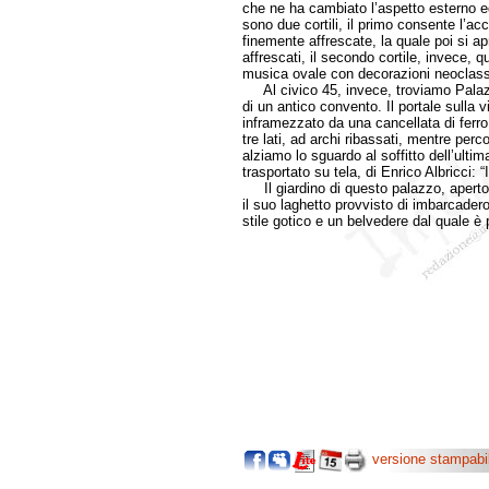
che ne ha cambiato l’aspetto esterno ed
sono due cortili, il primo consente l’a
finemente affrescate, la quale poi si ap
affrescati, il secondo cortile, invece, q
musica ovale con decorazioni neoclass
Al civico 45, invece, troviamo Palazzo
di un antico convento. Il portale sulla 
inframezzato da una cancellata di ferro
tre lati, ad archi ribassati, mentre perc
alziamo lo sguardo al soffitto dell’ul
trasportato su tela, di Enrico Albricci: “
Il giardino di questo palazzo, aperto
il suo laghetto provvisto di imbarcadero,
stile gotico e un belvedere dal quale è
.............con
versione stampabi