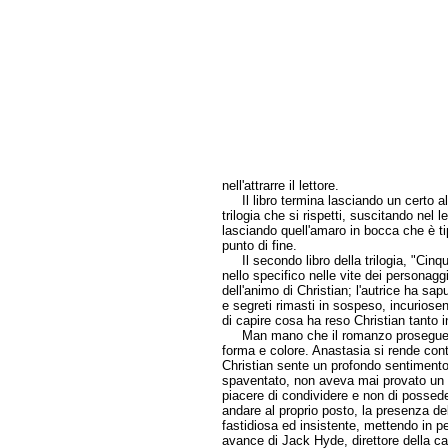
nell'attrarre il lettore.
Il libro termina lasciando un certo alo
trilogia che si rispetti, suscitando nel l
lasciando quell'amaro in bocca che è ti
punto di fine.
Il secondo libro della trilogia, "Cinq
nello specifico nelle vite dei personaggi
dell'animo di Christian; l'autrice ha sa
e segreti rimasti in sospeso, incuriose
di capire cosa ha reso Christian tanto 
Man mano che il romanzo prosegue, la
forma e colore. Anastasia si rende con
Christian sente un profondo sentimento 
spaventato, non aveva mai provato un a
piacere di condividere e non di possede
andare al proprio posto, la presenza de
fastidiosa ed insistente, mettendo in per
avance di Jack Hyde, direttore della ca