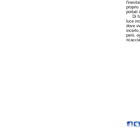
l'inevit
proprio
portati 
Di fatt
luce inc
dove vi
incerto,
però, o
ricaccia
S