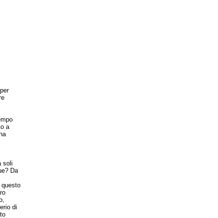
per
re
,
tempo
to a
 ha
 soli
que? Da
n questo
ro
o,
erio di
to