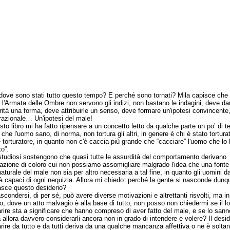
dove sono stati tutto questo tempo? E perché sono tornati? Mila capisce che 
 l'Armata delle Ombre non servono gli indizi, non bastano le indagini, deve da
urità una forma, deve attribuirle un senso, deve formare un'ipotesi convincente
 razionale… Un'ipotesi del male!
libro mi ha fatto ripensare a un concetto letto da qualche parte un po’ di 
 che l'uomo sano, di norma, non tortura gli altri, in genere è chi è stato tortura
e torturatore, in quanto non c'è caccia più grande che “cacciare” l'uomo che lo
o”.
diosi sostengono che quasi tutte le assurdità del comportamento derivano
itazione di coloro cui non possiamo assomigliare malgrado l'idea che una fonte
aturale del male non sia per altro necessaria a tal fine, in quanto gli uomini da
à capaci di ogni nequizia. Allora mi chiedo: perché la gente si nasconde dun
sce questo desiderio?
ondersi, di per sé, può avere diverse motivazioni e altrettanti risvolti, ma i
o, dove un atto malvagio è alla base di tutto, non posso non chiedermi se il lo
ire sta a significare che hanno compreso di aver fatto del male, e se lo sann
 allora davvero considerarli ancora non in grado di intendere e volere? Il desid
ire da tutto e da tutti deriva da una qualche mancanza affettiva o ne è soltan