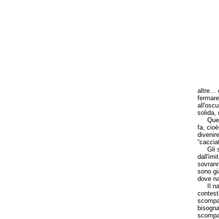
altre… 
fermare
all'osc
solida,
Questo 
fa, cioè
divenir
“cacciat
Gli stu
dall'im
sovrann
sono gi
dove na
Il nasc
contest
scompar
bisogna
scompar