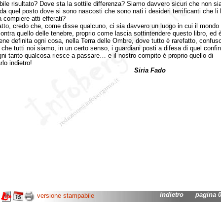
abile risultato? Dove sta la sottile differenza? Siamo davvero sicuri che non si
 da quel posto dove si sono nascosti che sono nati i desideri terrificanti che li
a compiere atti efferati?
o, credo che, come disse qualcuno, ci sia davvero un luogo in cui il mondo 
ontra quello delle tenebre, proprio come lascia sottintendere questo libro, ed è 
ene definita ogni cosa, nella Terra delle Ombre, dove tutto è rarefatto, confuso
 che tutti noi siamo, in un certo senso, i guardiani posti a difesa di quel confin
gni tanto qualcosa riesce a passare… e il nostro compito è proprio quello di
rlo indietro!
iria Fado
indietro
pagina 02
versione stampabile