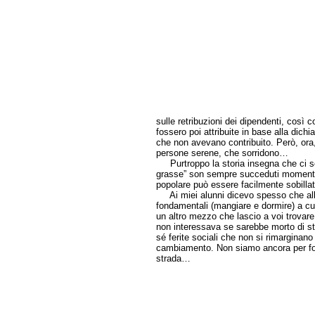
sulle retribuzioni dei dipendenti, così
fossero poi attribuite in base alla dich
che non avevano contribuito. Però, ora,
persone serene, che sorridono…
Purtroppo la storia insegna che ci son
grasse” son sempre succeduti momenti 
popolare può essere facilmente sobillat
Ai miei alunni dicevo spesso che all’
fondamentali (mangiare e dormire) a cu
un altro mezzo che lascio a voi trovar
non interessava se sarebbe morto di ste
sé ferite sociali che non si rimarginano
cambiamento. Non siamo ancora per for
strada…