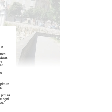
 a
mate,
twar.
 e
eri
io
i
ittura
ti
pittura
de ogni
co.”