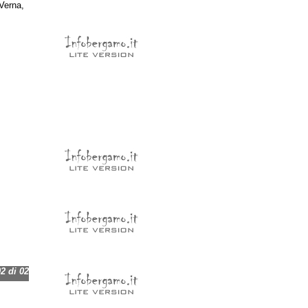
 Verna,
 di 02