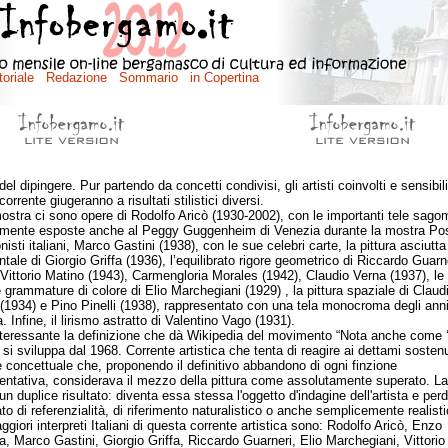
el dipingere. Pur partendo da concetti condivisi, gli artisti coinvolti e sensibili
orrente giugeranno a risultati stilistici diversi.
ra ci sono opere di Rodolfo Aricò (1930-2002), con le importanti tele sago
mente esposte anche al Peggy Guggenheim di Venezia durante la mostra Pos
isti italiani, Marco Gastini (1938), con le sue celebri carte, la pittura asciutta
tale di Giorgio Griffa (1936), l’equilibrato rigore geometrico di Riccardo Guarn
 Vittorio Matino (1943), Carmengloria Morales (1942), Claudio Verna (1937), le
e grammature di colore di Elio Marchegiani (1929) , la pittura spaziale di Claud
i (1934) e Pino Pinelli (1938), rappresentato con una tela monocroma degli ann
. Infine, il lirismo astratto di Valentino Vago (1931).
essante la definizione che dà Wikipedia del movimento “Nota anche come ‘p
, si sviluppa dal 1968. Corrente artistica che tenta di reagire ai dettami sostenu
te concettuale che, proponendo il definitivo abbandono di ogni finzione
entativa, considerava il mezzo della pittura come assolutamente superato. La 
un duplice risultato: diventa essa stessa l'oggetto d'indagine dell'artista e per
to di referenzialità, di riferimento naturalistico o anche semplicemente realisti
ori interpreti Italiani di questa corrente artistica sono: Rodolfo Aricò, Enzo
a, Marco Gastini, Giorgio Griffa, Riccardo Guarneri, Elio Marchegiani, Vittorio