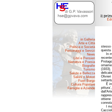
stesso d
questa c
In most
recente
Protagon
ornamen
(1933),
delicat
Olivier
settanta
È inter
pittura’
dall'Ar
rappres
ottiene 
connota
I maggi
Cacciol