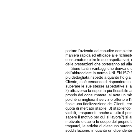
portare l'azienda ad esaudire completa
maniera rapida ed efficace alle richiest
consumatore oltre le sue aspettative)
delle prestazioni che porteranno ad allag
Sono tanti i vantaggi che derivano da
dall'abbracciare la norma UNI EN ISO 
più dettagliata rispetto a quanto ho gi
Cliente, cioè cercando di rispondere in
superare le sue stesse aspettative si a
2) attraverso la risposta più flessibile a
proprio dal consumatore, si avrà un migl
poiché si migliora il servizio offerto e
finale una fidelizzazione dei Clienti, c
quota di mercato stabile; 3) stabilendo o
visibili, trasparenti, anche a tutto il p
sapere il motivo per cui si lavora?) si
motivato e capirà lo scopo del proprio 
traguardi, le attività di ciascuno saran
soddisfazione, in quanto un dipendente p