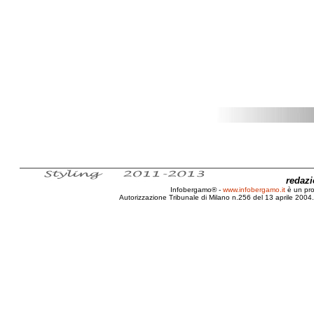
redaz
Infobergamo® -
www.infobergamo.it
è un pr
Autorizzazione Tribunale di Milano n.256 del 13 aprile 2004. 
Qualità, Sicurezza, ISO, 9000, 9001