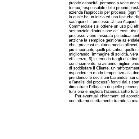
proprie capacità, portando a volte anch
tempo, responsabile delle proprie prestaz
azienda l'approccio per processi (ogni 
la quale ha un inizio ed una fine che 
sarà quindi il processo Ufficio Acquisti,
Commerciale.) si ottiene un uso più eff
sostanziale diminuzione dei costi, risul
processo viene misurato periodicamente;
anziché la semplice gestione aziendale,
che i processi risultano meglio allineati 
più importanti, quelli più critici, quelli 
migliorando l'immagine di solidità, vera 
efficienza; 6) inserendo tra gli obietti
continuamente, si avranno migliori prest
di soddisfare il Cliente, un rafforzament
rispondere in modo tempestivo alla dom
prendendo le decisioni basandosi sui dati
e l'analisi dei processi) forniti dal sis
dimostrare l'efficacia di quelle precede
funziona e migliora l'azienda sotto tutti
Per eventuali chiarimenti ed approfon
contattarmi direttamente tramite la mia