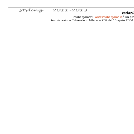
redaz
Infobergamo® -
www.infobergamo.it
è un pr
Autorizzazione Tribunale di Milano n.256 del 13 aprile 2004. 
Ghibellini, Filippo, Palazzo, Terzi, Cont