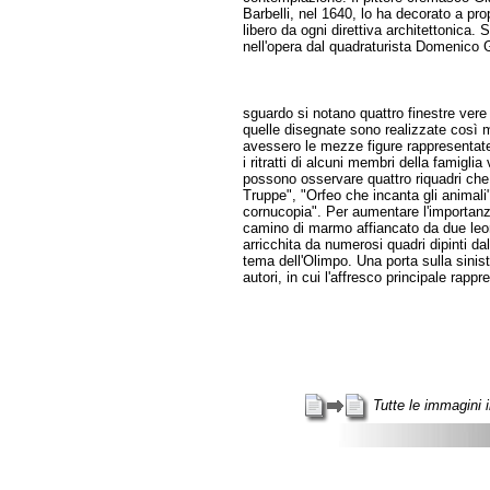
Barbelli, nel 1640, lo ha decorato a pro
libero da ogni direttiva architettonica. S
nell'opera dal quadraturista Domenico G
sguardo si notano quattro finestre vere e
quelle disegnate sono realizzate così 
avessero le mezze figure rappresentate
i ritratti di alcuni membri della famiglia 
possono osservare quattro riquadri che
Truppe", "Orfeo che incanta gli animal
cornucopia". Per aumentare l'importan
camino di marmo affiancato da due leon
arricchita da numerosi quadri dipinti da
tema dell'Olimpo. Una porta sulla sinis
autori, in cui l'affresco principale rappr
Tutte le immagini 