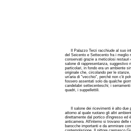
Il Palazzo Terzi racchiude al suo int
del Seicento e Settecento fra i meglio 
conservati grazie a meticolosi restauri e
salone di rappresentanza, suggestivo n
particolari, in fondo era un ambiente si
originale che, circolando per le stanze,
un'aria di "vecchio", perché non c'è polv
fossero assentati solo da qualche giorn
candelabri settecenteschi; i serramenti 
quadri, i suppellettili.
Il salone dei ricevimenti è alto due p
attorno al quale ruotano gli altri ambien
direttamente dal portico d'ingresso ed è
anticamera. All'interno si trovano delle 
barocche importanti e da ammirare con
contemplazione. Il pittore cremasco 