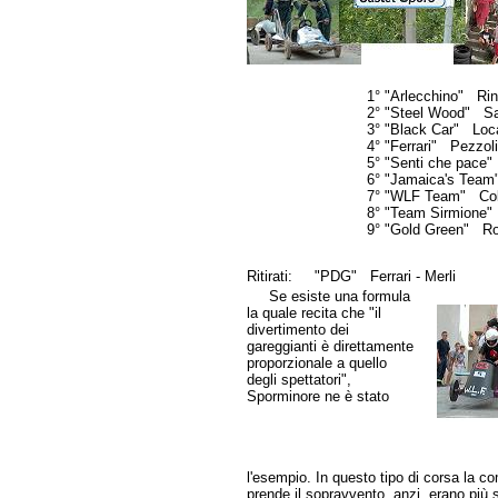
1° "Arlecchino" Ri
2° "Steel Wood" Sa
3° "Black Car" Loca
4° "Ferrari" Pezzol
5° "Senti che pace"
6° "Jamaica's Team
7° "WLF Team" Col
8° "Team Sirmione"
9° "Gold Green" Ro
Ritirati: "PDG" Ferrari - Merli "
Se esiste una formula
la quale recita che "il
divertimento dei
gareggianti è direttamente
proporzionale a quello
degli spettatori",
Sporminore ne è stato
l'esempio. In questo tipo di corsa la c
prende il sopravvento, anzi, erano più s