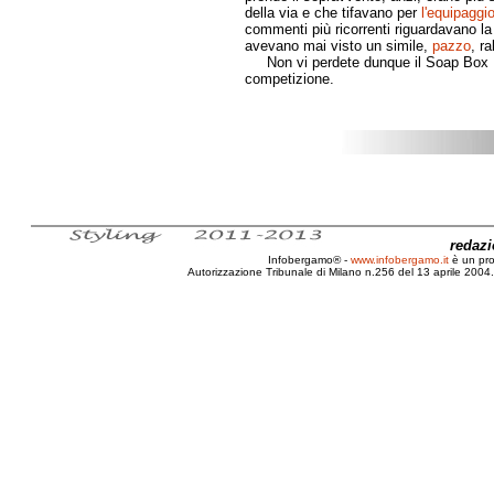
della via e che tifavano per
l'equipaggi
commenti più ricorrenti riguardavano la
avevano mai visto un simile,
pazzo
, r
Non vi perdete dunque il Soap Box Ral
competizione.
redaz
Infobergamo® -
www.infobergamo.it
è un pr
Autorizzazione Tribunale di Milano n.256 del 13 aprile 2004. 
Bergamo, Trento, Sporminore, Rally,