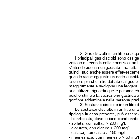
2) Gas disciolti in un litro di acq
I principali gas disciolti sono ossigen
variano a seconda delle condizioni amb
s'intende acqua non gassata, ma tutta 
quindi, può anche essere effervescente
quando viene aggiunto un certo quantitat
le due è più che altro dettata dal gust
maggiormente e svolgono una leggera att
suo utilizzo, riguarda quelle persone ch
poiché stimola la secrezione gastrica e
gonfiore addominale nelle persone pred
3) Sostanze disciolte in un litro d
Le sostanze disciolte in un litro di ac
tipologia in essa presente, può essere d
- bicarbonata, dove lo ione bicarbonato
- solfata, con solfati > 200 mg/l.
- clorurata, con cloruro > 200 mg/l.
- calcica, con calcio > 150 mg/l.
- magnesiaca, con magnesio > 50 mg/l