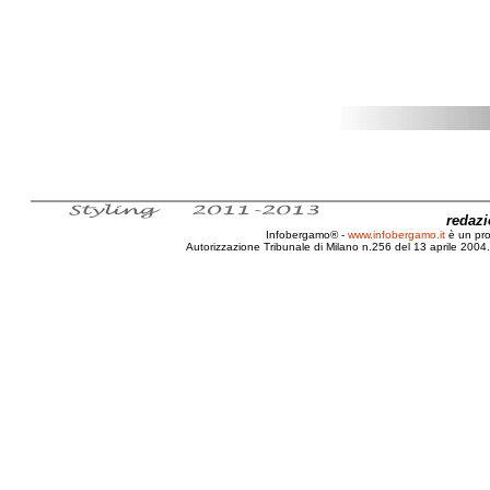
redaz
Infobergamo® -
www.infobergamo.it
è un pr
Autorizzazione Tribunale di Milano n.256 del 13 aprile 2004. 
Acqua, Minerale, Naturale, PVC, PET, Vetr