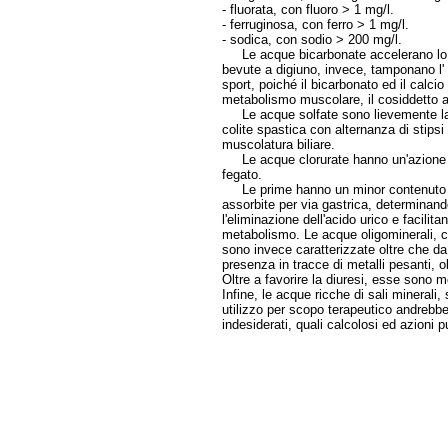
- fluorata, con fluoro > 1 mg/l.
- ferruginosa, con ferro > 1 mg/l.
- sodica, con sodio > 200 mg/l.
Le acque bicarbonate accelerano lo s
bevute a digiuno, invece, tamponano l' a
sport, poiché il bicarbonato ed il calcio
metabolismo muscolare, il cosiddetto ac
Le acque solfate sono lievemente lass
colite spastica con alternanza di stipsi 
muscolatura biliare.
Le acque clorurate hanno un'azione equil
fegato.
Le prime hanno un minor contenuto di
assorbite per via gastrica, determinand
l'eliminazione dell'acido urico e facilitan
metabolismo. Le acque oligominerali, 
sono invece caratterizzate oltre che da 
presenza in tracce di metalli pesanti, ol
Oltre a favorire la diuresi, esse sono mo
Infine, le acque ricche di sali mineral
utilizzo per scopo terapeutico andrebbe f
indesiderati, quali calcolosi ed azioni p