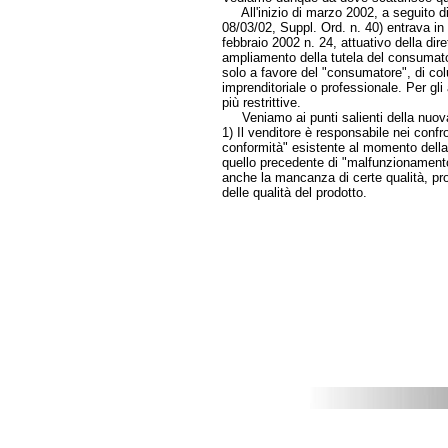
All'inizio di marzo 2002, a seguito di 
08/03/02, Suppl. Ord. n. 40) entrava in v
febbraio 2002 n. 24, attuativo della di
ampliamento della tutela del consumato
solo a favore del "consumatore", di colu
imprenditoriale o professionale. Per gli 
più restrittive.
Veniamo ai punti salienti della nuov
1) Il venditore è responsabile nei confr
conformità" esistente al momento della
quello precedente di "malfunzionamento"
anche la mancanza di certe qualità, pros
delle qualità del prodotto.