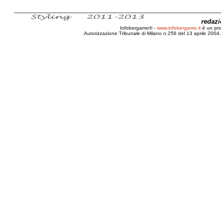
redaz
Infobergamo® -
www.infobergamo.it
è un pr
Autorizzazione Tribunale di Milano n.256 del 13 aprile 2004. 
Decreto, Legislativo, 24, Garanzia, Beni, Difetto, Co