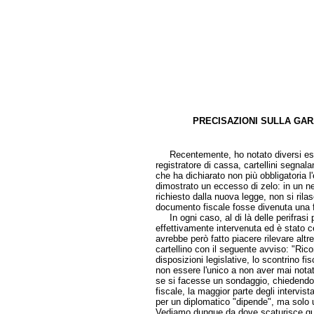
PRECISAZIONI SULLA GAR
di Gaeta
Recentemente, ho notato diversi eserc
registratore di cassa, cartellini segnalan
che ha dichiarato non più obbligatoria 
dimostrato un eccesso di zelo: in un n
richiesto dalla nuova legge, non si rila
documento fiscale fosse divenuta una fi
In ogni caso, al di là delle perifrasi 
effettivamente intervenuta ed è stato c
avrebbe però fatto piacere rilevare altre
cartellino con il seguente avviso: "Ricor
disposizioni legislative, lo scontrino f
non essere l'unico a non aver mai notat
se si facesse un sondaggio, chiedendo
fiscale, la maggior parte degli intervis
per un diplomatico "dipende", ma solo 
Vediamo dunque da dove scaturisce que