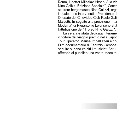
Roma, il dottor Miloslav Hirsch. Alla vig
Nino Galizzi Edizione Speciale", Conco
scultore bergamasco Nino Galizzi, org
il quale sono intervenuti il Presidente 
Onorario del Cinevideo Club Paolo Gal
Maisetti. In seguito alla proiezione in 
Moderna" di Pierantonio Leidi sono stat
l'attribuzione del "Trofeo Nino Galizzi".
La serata è stata dedicata interamente
vincitore del viaggio premio nella Lapp
Tour Operator, Marisa Impellizzeri e con
Film documentario di Fabrizio Carbone 
seguire si sono esibiti i musicisti Satu
offrendo al pubblico una vasta raccolta