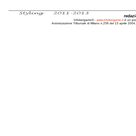
redaz
Infobergamo® -
www.infobergamo.it
è un pr
Autorizzazione Tribunale di Milano n.256 del 13 aprile 2004. 
Bergamo, Festival, Cinema, Arte, Teamitalia, Award alla