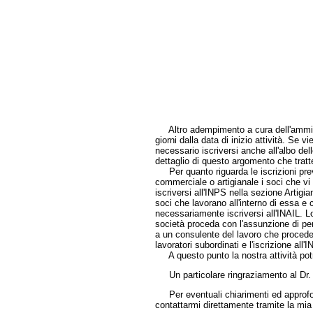
Altro adempimento a cura dell'amminist
giorni dalla data di inizio attività. Se vi
necessario iscriversi anche all'albo del
dettaglio di questo argomento che trat
Per quanto riguarda le iscrizioni previde
commerciale o artigianale i soci che 
iscriversi all'INPS nella sezione Artigi
soci che lavorano all'interno di essa e
necessariamente iscriversi all'INAIL. L
società proceda con l'assunzione di per
a un consulente del lavoro che proceder
lavoratori subordinati e l'iscrizione all'I
A questo punto la nostra attività potrà
Un particolare ringraziamento al Dr. 
Per eventuali chiarimenti ed approfon
contattarmi direttamente tramite la 