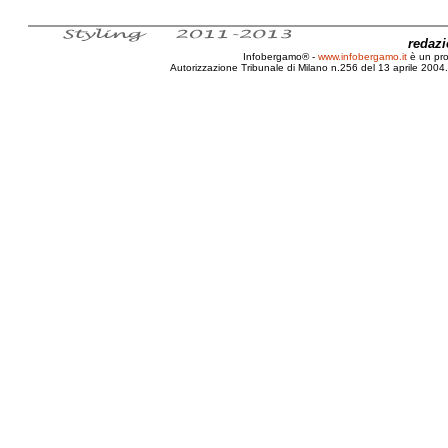
redaz
Infobergamo® -
www.infobergamo.it
è un pr
Autorizzazione Tribunale di Milano n.256 del 13 aprile 2004. 
Bergamo, Iter, Società, Responsabilità, L