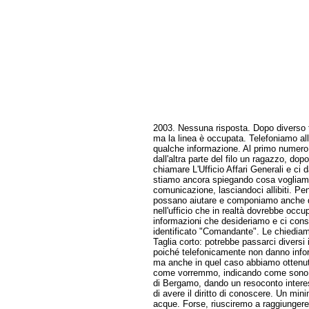
2003. Nessuna risposta. Dopo diverso 
ma la linea è occupata. Telefoniamo all
qualche informazione. Al primo numero
dall'altra parte del filo un ragazzo, dop
chiamare L'Ufficio Affari Generali e ci
stiamo ancora spiegando cosa vogliamo
comunicazione, lasciandoci allibiti. Pen
possano aiutare e componiamo anche qu
nell'ufficio che in realtà dovrebbe occup
informazioni che desideriamo e ci cons
identificato "Comandante". Le chiediamo
Taglia corto: potrebbe passarci diversi
poiché telefonicamente non danno info
ma anche in quel caso abbiamo ottenuto 
come vorremmo, indicando come sono sta
di Bergamo, dando un resoconto interess
di avere il diritto di conoscere. Un mi
acque. Forse, riusciremo a raggiungere