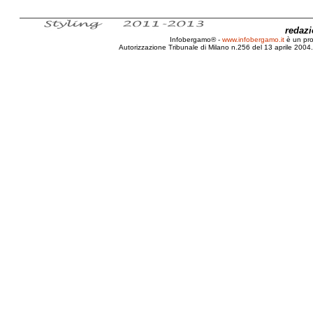
redaz
Infobergamo® -
www.infobergamo.it
è un pr
Autorizzazione Tribunale di Milano n.256 del 13 aprile 2004. 
Bergamo, Pubblica, Amministrazione, Mul