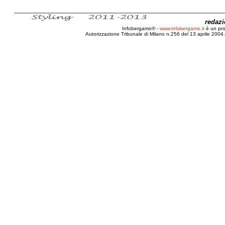
redaz
Infobergamo® -
www.infobergamo.it
è un pr
Autorizzazione Tribunale di Milano n.256 del 13 aprile 2004. 
Bergamo, KTM, Dakar, Barcellona, Giovanni