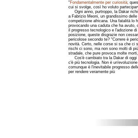
"
Fondamentalmente per curiosità
; ques
cui si svolge, così ho voluto parteciparv
Ogni anno, purtroppo, la Dakar richied
a Fabrizio Meoni, un grandissimo delle d
competizione africana. Una fatalità lo h
provocando una caduta che ha avuto, 
il progresso tecnologico e l'adozione di 
posizione, queste disgrazie non cessa
pericolose secondo te? "Correre è peri
novità. Certo, nelle corse si sa che ci 
rischi ci sono, ma non sono molti di più 
stradale, che pure provoca molte morti, 
Cos'è cambiato tra la Dakar di oggi e
c'è più tecnologia. Non è un'evoluzione
comunque è l'inevitabile progresso delle
per rendere veramente più