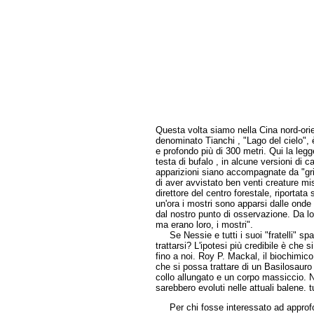
Questa volta siamo nella Cina nord-orie
denominato Tianchi , "Lago del cielo", 
e profondo più di 300 metri. Qui la legg
testa di bufalo , in alcune versioni di c
apparizioni siano accompagnate da "gri
di aver avvistato ben venti creature mi
direttore del centro forestale, riportata
un'ora i mostri sono apparsi dalle onde 
dal nostro punto di osservazione. Da lo
ma erano loro, i mostri".
Se Nessie e tutti i suoi "fratelli" spa
trattarsi? L'ipotesi più credibile è che 
fino a noi. Roy P. Mackal, il biochimic
che si possa trattare di un Basilosauro 
collo allungato e un corpo massiccio. Ne
sarebbero evoluti nelle attuali balene. t
Per chi fosse interessato ad approfo