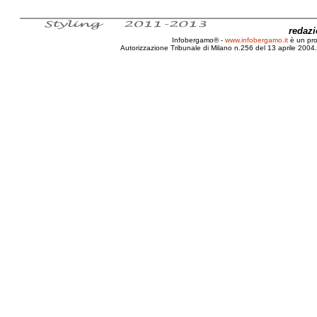
redaz
Infobergamo® -
www.infobergamo.it
è un pr
Autorizzazione Tribunale di Milano n.256 del 13 aprile 2004. 
Mistero, Loch, Ness, Nessie, Inverness, 