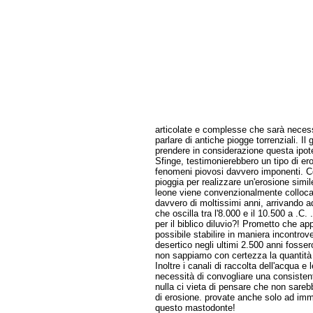
articolate e complesse che sarà necess
parlare di antiche piogge torrenziali. I
prendere in considerazione questa ipotes
Sfinge, testimonierebbero un tipo di e
fenomeni piovosi davvero imponenti. Co
pioggia per realizzare un'erosione simile
leone viene convenzionalmente collocat
davvero di moltissimi anni, arrivando
che oscilla tra l'8.000 e il 10.500 a .C.
per il biblico diluvio?! Prometto che 
possibile stabilire in maniera incontrove
desertico negli ultimi 2.500 anni fosser
non sappiamo con certezza la quantità d
Inoltre i canali di raccolta dell'acqua e 
necessità di convogliare una consisten
nulla ci vieta di pensare che non sareb
di erosione. provate anche solo ad imm
questo mastodonte!