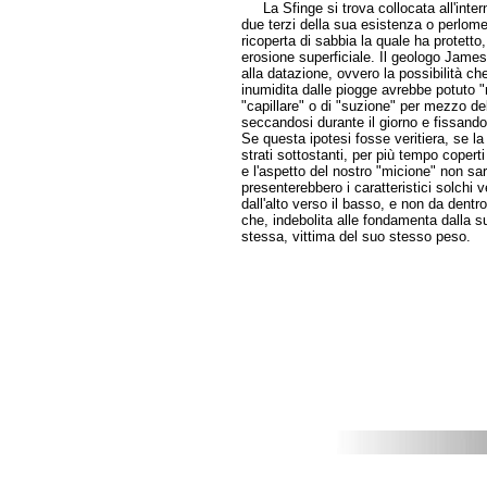
La Sfinge si trova collocata all'intern
due terzi della sua esistenza o perlom
ricoperta di sabbia la quale ha protetto,
erosione superficiale. Il geologo James 
alla datazione, ovvero la possibilità ch
inumidita dalle piogge avrebbe potuto "
"capillare" o di "suzione" per mezzo del
seccandosi durante il giorno e fissando 
Se questa ipotesi fosse veritiera, se la
strati sottostanti, per più tempo copert
e l'aspetto del nostro "micione" non sar
presenterebbero i caratteristici solchi v
dall'alto verso il basso, e non da dentr
che, indebolita alle fondamenta dalla s
stessa, vittima del suo stesso peso.