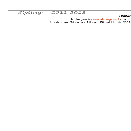
redaz
Infobergamo® -
www.infobergamo.it
è un pr
Autorizzazione Tribunale di Milano n.256 del 13 aprile 2004. 
Mistero, Sfinge, Datazione, Eg