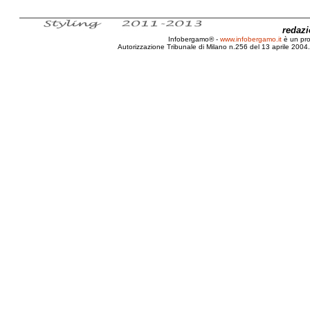
redaz
Infobergamo® -
www.infobergamo.it
è un pr
Autorizzazione Tribunale di Milano n.256 del 13 aprile 2004. 
CEE, Hi-tech, Rifiuti, Normativa, RAEE, 