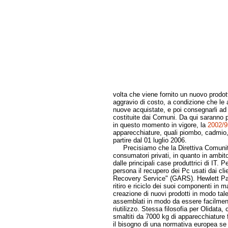
volta che viene fornito un nuovo prodo
aggravio di costo, a condizione che le
nuove acquistate, e poi consegnarli ad 
costituite dai Comuni. Da qui saranno poi
in questo momento in vigore, la
2002/
apparecchiature, quali piombo, cadmio
partire dal 01 luglio 2006.
Precisiamo che la Direttiva Comunitaria
consumatori privati, in quanto in ambit
dalle principali case produttrici di IT.
persona il recupero dei Pc usati dai cl
Recovery Service" (GARS). Hewlett Pac
ritiro e riciclo dei suoi componenti in
creazione di nuovi prodotti in modo tal
assemblati in modo da essere facilmente 
riutilizzo. Stessa filosofia per Olidata, 
smaltiti da 7000 kg di apparecchiature f
il bisogno di una normativa europea se l