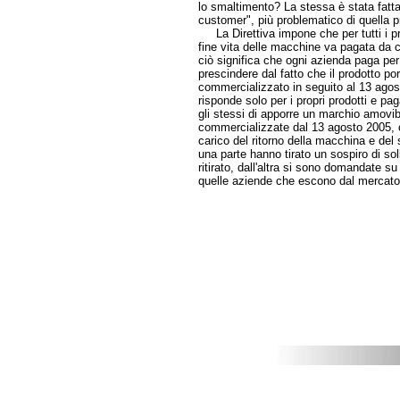
lo smaltimento? La stessa è stata fatta p
customer", più problematico di quella p
La Direttiva impone che per tutti i pro
fine vita delle macchine va pagata da ch
ciò significa che ogni azienda paga per
prescindere dal fatto che il prodotto po
commercializzato in seguito al 13 agost
risponde solo per i propri prodotti e pag
gli stessi di apporre un marchio amovibi
commercializzate dal 13 agosto 2005, ch
carico del ritorno della macchina e del
una parte hanno tirato un sospiro di so
ritirato, dall'altra si sono domandate su 
quelle aziende che escono dal mercato. 