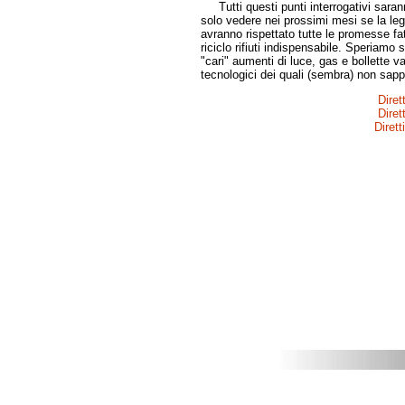
Tutti questi punti interrogativi saran
solo vedere nei prossimi mesi se la leg
avranno rispettato tutte le promesse fa
riciclo rifiuti indispensabile. Speriamo
"cari" aumenti di luce, gas e bollette v
tecnologici dei quali (sembra) non sap
Diret
Diret
Diret