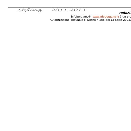
redaz
Infobergamo® -
www.infobergamo.it
è un pr
Autorizzazione Tribunale di Milano n.256 del 13 aprile 2004. 
CEE, Hi-tech, Rifiuti, Normativa, RAEE, 