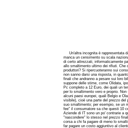
Un'altra incognita è rappresentata dai 
manca un censimento su scala nazionale
di certo attrezzati, informaticamente pa
allo smaltimento ultimo dei rifiuti. Che d
produttori? Si ripercuoteranno sui con
non sanno darsi una risposta, in quant
finali che andranno a pesare sui loro bi
suppone delle stime, come Olidata, ipo
Pc completo a 12 Euro, dei quali un terz
per lo smaltimento vero e proprio. Non 
alcuni paesi europei, quali Belgio e Ola
visibile), cioè una parte del prezzo de
suo smaltimento; per esempio, se un mo
fee" il consumatore sa che questi 10 c
Aziende di IT sono un po' contrarie a q
"nascondere" lo stesso nel prezzo final
corsa a chi fa pagare di meno lo smalti
far pagare un costo aggiuntivo al clien