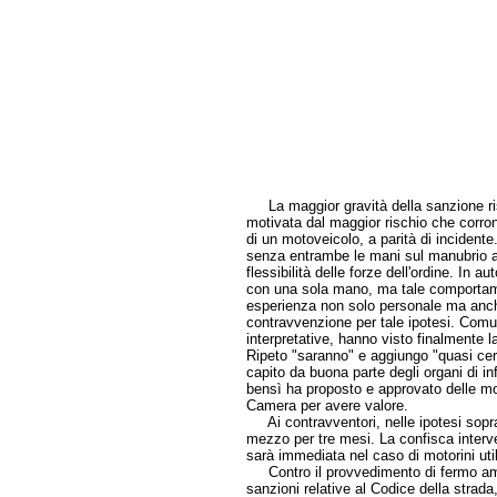
La maggior gravità della sanzione rispe
motivata dal maggior rischio che corrono
di un motoveicolo, a parità di incidente.
senza entrambe le mani sul manubrio a
flessibilità delle forze dell'ordine. In 
con una sola mano, ma tale comportame
esperienza non solo personale ma anche
contravvenzione per tale ipotesi. Comun
interpretative, hanno visto finalmente l
Ripeto "saranno" e aggiungo "quasi cer
capito da buona parte degli organi di i
bensì ha proposto e approvato delle m
Camera per avere valore.
Ai contravventori, nelle ipotesi sopra 
mezzo per tre mesi. La confisca interv
sarà immediata nel caso di motorini utili
Contro il provvedimento di fermo ammin
sanzioni relative al Codice della strada,