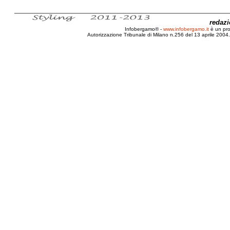
redaz
Infobergamo® -
www.infobergamo.it
è un pr
Autorizzazione Tribunale di Milano n.256 del 13 aprile 2004. 
Decreto, Salvapunti, Legge, 168/05, 1