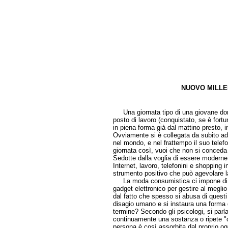
NUOVO MILLE
di Crist
Una giornata tipo di una giovane donn
posto di lavoro (conquistato, se è fortu
in piena forma già dal mattino presto, 
Ovviamente si è collegata da subito ad
nel mondo, e nel frattempo il suo tele
giornata così, vuoi che non si conceda
Sedotte dalla voglia di essere moderne
Internet, lavoro, telefonini e shopping 
strumento positivo che può agevolare la
La moda consumistica ci impone di ess
gadget elettronico per gestire al meglio
dal fatto che spesso si abusa di questi 
disagio umano e si instaura una forma
termine? Secondo gli psicologi, si parl
continuamente una sostanza o ripete 
persona è così assorbita dal proprio og