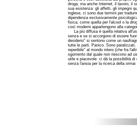
droga, ma anche Internet, il lavoro, il s
sua esistenza: gli affetti, gli impegni q
inglese, ci sono due termini per tradurr
dipendenza esclusivamente psicologic
fisica, come quella per l'alcool o la dr
così moderni appartengono alla categori
La più diffusa è quella relativa all'us
senza e se si accorgono di essere fuor
desiderio" si sentono come un naufrag
tutte le parti. Panico. Sono paralizzati,
reperibile" al mondo intero (che fra l'a
sgomento dal quale non riescono ad usc
utile e piacevole: ci dà la possibilità
senza l'ansia per la ricerca della orma