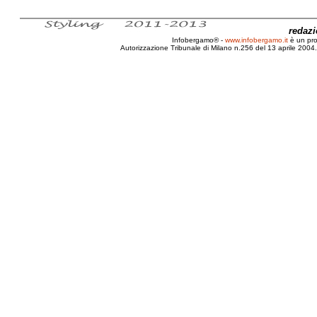
redaz
Infobergamo® -
www.infobergamo.it
è un pr
Autorizzazione Tribunale di Milano n.256 del 13 aprile 2004. 
Bergamo, Dipendenza, Dipendenze, Alcool, Droga, La