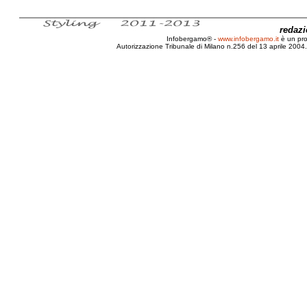
redaz
Infobergamo® -
www.infobergamo.it
è un pr
Autorizzazione Tribunale di Milano n.256 del 13 aprile 2004. 
Bergamo, Mistero, Maya, Civiltà, Popolo, Yuca