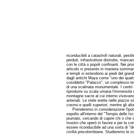
riconducibili a catastrofi naturali, pest
perduti, infrastrutture distrutte, manc
con le città o popoli confinanti. Nei p
articolo vi presento in maniera sommari
e templi si estendono ai piedi del gr
dagli antichi Maya come "uno dei quattro
cosiddetto "Palazzo", un complesso tem
di una scalinata monumentale. I centri 
riprodurre su scala umana l'immensità d
montagne sacre al cui interno vivevano, 
antenati. Le stele erette nelle piazze si
cosmo e quelli superiori, mentre gli alt
Prenderemo in considerazione l'ipotesi
sepolto all'interno del "Tempio delle Is
piumato, cercando di capire chi o che 
mostro che operò in favore e per la co
essere riconducibile ad una sorta di "d
civiltà precolombiane. Studieremo le 