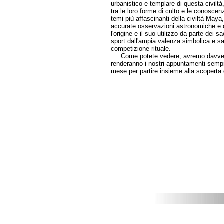
urbanistico e templare di questa civiltà,
tra le loro forme di culto e le conosc
temi più affascinanti della civiltà Maya,
accurate osservazioni astronomiche e d
l'origine e il suo utilizzo da parte dei 
sport dall'ampia valenza simbolica e s
competizione rituale.
Come potete vedere, avremo davvero m
renderanno i nostri appuntamenti sempr
mese per partire insieme alla scoperta d