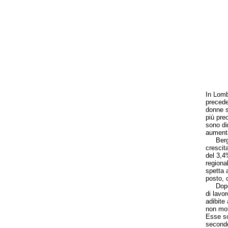
In Lomb
precede
donne s
più pre
sono di
aumenta
Bergamo
crescit
del 3,4
regiona
spetta a
posto, 
Dopo un
di lavo
adibite
non mol
Esse so
secondo