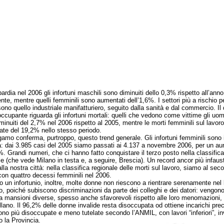
ardia nel 2006 gli infortuni maschili sono diminuiti dello 0,3% rispetto all’anno
nte, mentre quelli femminili sono aumentati dell’1,6%. I settori più a rischio pe
ono quello industriale manifatturiero, seguito dalla sanità e dal commercio. Il 
occupante riguarda gli infortuni mortali: quelli che vedono come vittime gli uom
minuiti del 2,7% nel 2006 rispetto al 2005, mentre le morti femminili sul lavor
te del 19,2% nello stesso periodo.
 conferma, purtroppo, questo trend generale. Gli infortuni femminili sono 
a: dai 3.985 casi del 2005 siamo passati ai 4.137 a novembre 2006, per un a
%. Grandi numeri, che ci hanno fatto conquistare il terzo posto nella classifica
le (che vede Milano in testa e, a seguire, Brescia). Un record ancor più infaus
lla nostra città: nella classifica regionale delle morti sul lavoro, siamo al sec
con quattro decessi femminili nel 2006.
 infortunio, inoltre, molte donne non riescono a rientrare serenamente nel 
ro, poiché subiscono discriminazioni da parte dei colleghi e dei datori: vengon
 a mansioni diverse, spesso anche sfavorevoli rispetto alle loro menomazioni, 
lano. Il 96,2% delle donne invalide resta disoccupata od ottiene incarichi prec
no più disoccupate e meno tutelate secondo l’ANMIL, con lavori “inferiori”, i
 la Provincia.