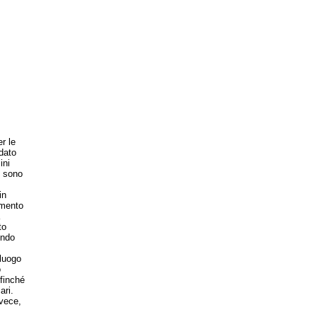
r le
dato
ini
o sono
in
umento
to
ondo
luogo
o
finché
ari.
nvece,