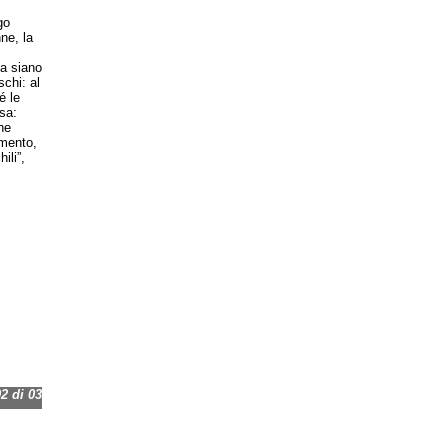
go
ne, la
la siano
schi: al
é le
sa:
he
amento,
ili”,
 di 03