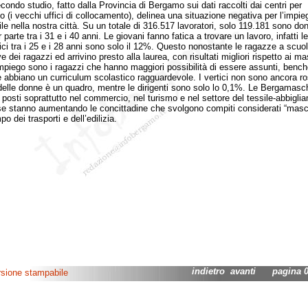
ndo studio, fatto dalla Provincia di Bergamo sui dati raccolti dai centri per
go (i vecchi uffici di collocamento), delinea una situazione negativa per l’impie
le nella nostra città. Su un totale di 316.517 lavoratori, solo 119.181 sono don
parte tra i 31 e i 40 anni. Le giovani fanno fatica a trovare un lavoro, infatti le
rici tra i 25 e i 28 anni sono solo il 12%. Questo nonostante le ragazze a scuo
e dei ragazzi ed arrivino presto alla laurea, con risultati migliori rispetto ai ma
mpiego sono i ragazzi che hanno maggiori possibilità di essere assunti, bench
 abbiano un curriculum scolastico ragguardevole. I vertici non sono ancora ro
delle donne è un quadro, mentre le dirigenti sono solo lo 0,1%. Le Bergamasc
 posti soprattutto nel commercio, nel turismo e nel settore del tessile-abbigli
e stanno aumentando le concittadine che svolgono compiti considerati “masch
o dei trasporti e dell’edilizia.
indietro
avanti
pagina 02
rsione stampabile