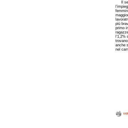
Il seco
l’impie
femmini
maggior 
lavorat
più brav
primo i
ragazze
l’1,2% 
trovano
anche s
nel camp
ve