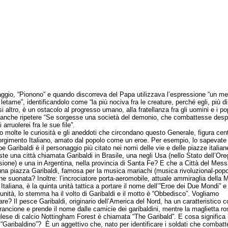
ggio, “Pionono” e quando discorreva del Papa utilizzava l’espressione “un me
letame”, identificandolo come “la più nociva fra le creature, perché egli, più di
i altro, è un ostacolo al progresso umano, alla fratellanza fra gli uomini e i pop
anche ripetere “Se sorgesse una società del demonio, che combattesse desp
i arruolerei fra le sue file”.
lte le curiosità e gli aneddoti che circondano questo Generale, figura cent
orgimento Italiano, amato dal popolo come un eroe. Per esempio, lo sapevate
e Garibaldi è il personaggio più citato nei nomi delle vie e delle piazze italia
ste una città chiamata Garibaldi in Brasile, una negli Usa (nello Stato dell’Ore
isione) e una in Argentina, nella provincia di Santa Fe? E che a Città del Mess
una piazza Garibaldi, famosa per la musica mariachi (musica rivoluzional-popo
ne suonata? Inoltre: l’incrociatore porta-aeromobile, attuale ammiraglia della 
 Italiana, è la quinta unità tattica a portare il nome dell’”Eroe dei Due Mondi” e
e unità, lo stemma ha il volto di Garibaldi e il motto è “Obbedisco”. Vogliamo
re? Il pesce Garibaldi, originario dell’America del Nord, ha un caratteristico c
rancione e prende il nome dalle camicie dei garibaldini, mentre la maglietta ro
glese di calcio Nottingham Forest è chiamata “The Garibald”. E cosa significa 
o “Garibaldino”? È un aggettivo che, nato per identificare i soldati che combat