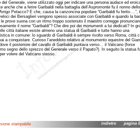
o del Generale, viene utilizzato oggi per indicare una persona audace ed eroic
e anche che a ferire Garibaldi nella battaglia dell’Aspromonte fu il nonno dello
 Arrigo Petacco? E che, causa la canzoncina popolare “Garibaldi fu ferito….”, t
eloci dei Bersaglieri vengono spesso associate con Garibaldi e quando la ba
 le prove suona con un ritmo troppo sostenuto il maestro corregge pronuncia
samente il nome “Garibaldi”? Che dire poi dei monumenti a lui dedicati? In gr
elle città italiane esiste almeno una statua di Garibaldi e tutte hanno una
ristica in comune: lo sguardo di Garibaldi è sempre rivolto verso Roma, città 
mai a conquistare. Curioso l’aneddoto relativo al monumento equestre del Gian
ove il posteriore del cavallo di Garibaldi puntava verso… il Vaticano (forse
imo segno dello sprezzo del Generale verso il Papato?). In seguito la statua f
 per volere del Vaticano stesso.
indietro
pagina 06
rsione stampabile