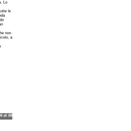
a. Lo
utte le
nda
ndo
an
che non
icolo, a
u
 di 06