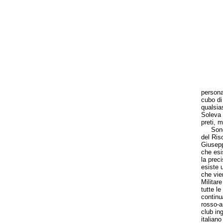
persona
cubo di 
qualsias
Soleva 
preti, m
Sono mo
del Ris
Giusepp
che esi
la prec
esiste 
che vie
Militare
tutte l
continua
rosso-a
club in
italian