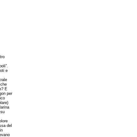
tro
oli”.
oti e
rale
 che
ne? E
gon per
ico
lare)
Marina
 su
olore
ssa del
in
tevano