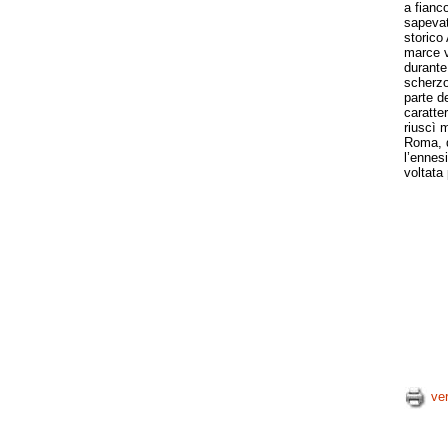
a fianc
sapevat
storico
marce v
durante
scherzo
parte d
caratte
riuscì 
Roma, d
l’ennes
voltata
ve