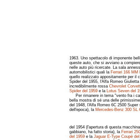
1963. Uno spettacolo di imponente bellez
queste auto, che si avviano a compiere i
nelle auto più ricercate. La sala anness
automobilistici quali la
Ferrari 166 MM 
quello realizzato appositamente per il 
Spider del 1955, l'Alfa Romeo Giuliett
incredibilmente rossa
Chevrolet Corvett
Spider del 1959
e la
Lotus Seven del 1
Per rimanere in tema "vento fra i cap
bella mostra di sé una delle primissim
del 1948, l'Alfa Romeo 6C 2500 Super sp
dell'epoca), la
Mercedes-Benz 300 SL G
del 1954 (l'apertura di questa macchina,
gabbiano, ha fatto storia), la
Ferrari 25
del 1959
e la
Jaguar E-Type Coupè del