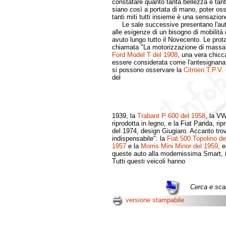
constatare quanto tanta bellezza e tan
siano così a portata di mano, poter oss
tanti miti tutti insieme è una sensazion
Le sale successive presentano l'aut
alle esigenze di un bisogno di mobilità
avuto lungo tutto il Novecento. Le prot
chiamata "La motorizzazione di massa" 
Ford Model T del 1908
, una vera chicc
essere considerata come l'antesignana 
si possono osservare la
Citröen T.P.V.
(
del
1939, la
Trabant P 600 del 1958
, la VW
riprodotta in legno, e la Fiat Panda, ri
del 1974, design Giugiaro. Accanto trov
indispensabile": la
Fiat 500 Topolino de
1957
e la
Morris Mini Minor del 1959
, 
queste auto alla modernissima Smart, 
Tutti questi veicoli hanno
Cerca e scar
versione stampabile