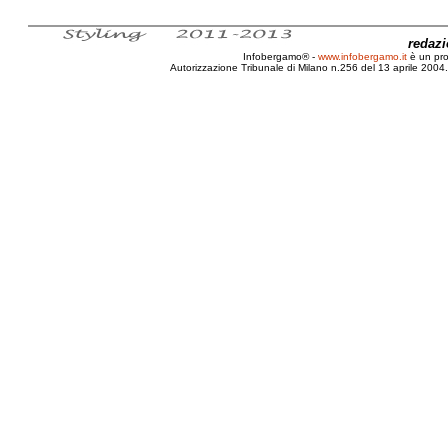
redaz
Infobergamo® -
www.infobergamo.it
è un pr
Autorizzazione Tribunale di Milano n.256 del 13 aprile 2004. 
Mitomacchina, Trento, Rovereto, Mart, Museo, Auto,