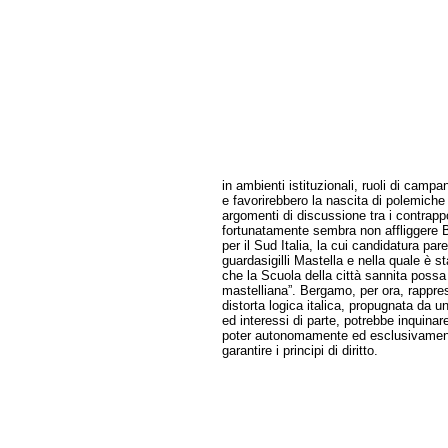
in ambienti istituzionali, ruoli di campa
e favorirebbero la nascita di polemiche 
argomenti di discussione tra i contrapp
fortunatamente sembra non affliggere 
per il Sud Italia, la cui candidatura par
guardasigilli Mastella e nella quale è sta
che la Scuola della città sannita possa 
mastelliana”. Bergamo, per ora, rappres
distorta logica italica, propugnata da u
ed interessi di parte, potrebbe inquina
poter autonomamente ed esclusivamente
garantire i principi di diritto.