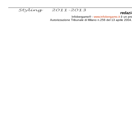
redaz
Infobergamo® -
www.infobergamo.it
è un pr
Autorizzazione Tribunale di Milano n.256 del 13 aprile 2004. 
Bergamo, Scuola Superiore, Magistratura, Palazzo Lupi, D