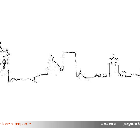
indietro
pagina 03
rsione stampabile