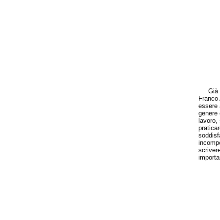
Già gli
Franco 
essere 
genere 
lavoro,
pratica
soddisfa
incompe
scrivere
importa