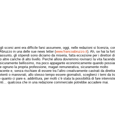
 scorsi anni era difficile farsi assumere, oggi, nelle redazioni si licenzia, c
Abruzzo in una delle sue news letter (
www.francoabruzzo.it
). Ah, se hai la for
assunto, gli stipendi sono diciamo da miseria, fatta eccezione per i direttori di
o altre cariche di alto livello. Perché allora dovremmo rovinarci la vita facend
 sicuramente bellissimo, ma poco appagante economicamente quando possi
re ognuno la propria professione, magari remunerativa, sicuramente molto
cente e, senza rischiare di essere tra l’altro creativamente castrati da direttor
tenti o manovrati, allo stesso tempo essere giornalisti, sceglierci i temi da tra
 quanto ci pare e, addirittura, per molti c’è stata la possibilità di fare intervist
nti… qualcosa che in una redazione commerciale potrebbe accadere mai.