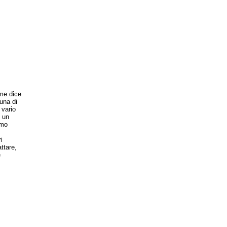
ome dice
tuna di
 vario
o un
amo
i
ttare,
e