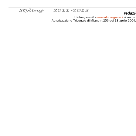
redaz
Infobergamo® -
www.infobergamo.it
è un pr
Autorizzazione Tribunale di Milano n.256 del 13 aprile 2004. 
Bergamo, Infobergamo.it, Gratis, Notizie, Artic