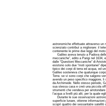
astronomiche effettuate attraverso un 
scienziato contribuì a migliorare: il t
contenente le prime due leggi del moto 
Galileo aveva tenuto a Padova delle le
meccaniche”, edito a Parigi nel 1634, er
dalle “Questioni Meccaniche” di Aristot
esistono solo due “moti spontanei” dipe
tipico dei corpi di terra ed acqua, ed uno
Galileo sosteneva che qualunque corpo 
Terra: se vi sono corpi che salgono vers
avendo un peso specifico maggiore, li s
da Archimede. Nello stesso periodo, Gal
sua stessa casa e creò una piccola offi
strumenti che vendeva per arrotondare 
l’acqua a livelli più alti, per la quale eg
Durante le sue osservazioni astronomi
superficie lunare, ottenne informazioni
scoprì quattro dei sessantatre satelliti