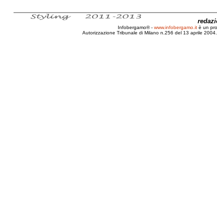
redaz
Infobergamo® -
www.infobergamo.it
è un pr
Autorizzazione Tribunale di Milano n.256 del 13 aprile 2004. 
Firenze, Biografia, Galileo, Galilei, Metodo galileiano, La B