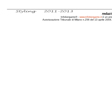
redaz
Infobergamo® -
www.infobergamo.it
è un pr
Autorizzazione Tribunale di Milano n.256 del 13 aprile 2004. 
Bergamo, Teatro Sociale, Accademia Carrara, Via Quaren