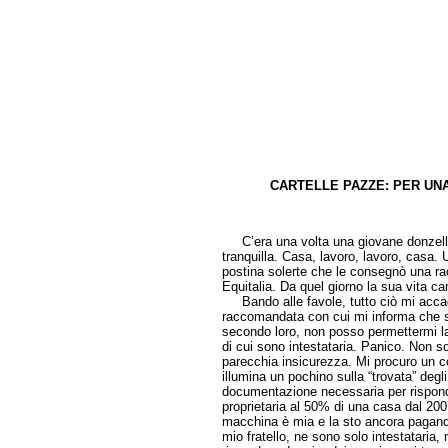
CARTELLE PAZZE: PER UNA
di Ema
C’era una volta una giovane donzella (
tranquilla. Casa, lavoro, lavoro, casa. 
postina solerte che le consegnò una r
Equitalia. Da quel giorno la sua vita c
Bando alle favole, tutto ciò mi accad
raccomandata con cui mi informa che 
secondo loro, non posso permettermi la
di cui sono intestataria. Panico. Non 
parecchia insicurezza. Mi procuro un co
illumina un pochino sulla “trovata” degli
documentazione necessaria per risponde
proprietaria al 50% di una casa dal 20
macchina è mia e la sto ancora pagando 
mio fratello, ne sono solo intestataria,