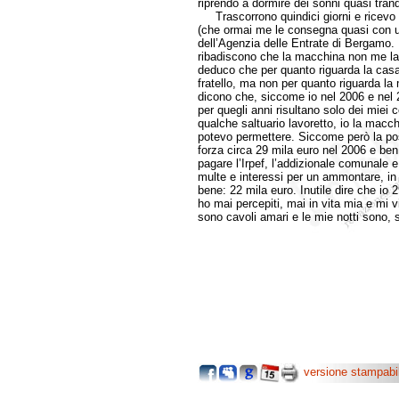
riprendo a dormire dei sonni quasi tranqu
Trascorrono quindici giorni e ricevo a
(che ormai me le consegna quasi con u
dell’Agenzia delle Entrate di Bergamo.
ribadiscono che la macchina non me la 
deduco che per quanto riguarda la casa
fratello, ma non per quanto riguarda l
dicono che, siccome io nel 2006 e nel 2
per quegli anni risultano solo dei miei 
qualche saltuario lavoretto, io la macc
potevo permettere. Siccome però la pos
forza circa 29 mila euro nel 2006 e ben
pagare l’Irpef, l’addizionale comunale e
multe e interessi per un ammontare, in t
bene: 22 mila euro. Inutile dire che io
ho mai percepiti, mai in vita mia e mi 
sono cavoli amari e le mie notti sono, 
versione stampabi