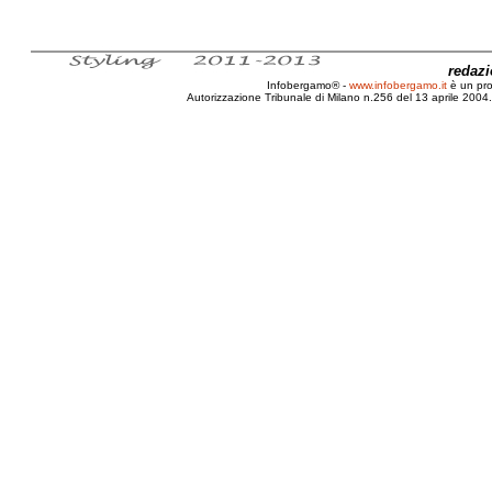
redaz
Infobergamo® -
www.infobergamo.it
è un pr
Autorizzazione Tribunale di Milano n.256 del 13 aprile 2004. 
Bergamo, Fisco, Accertamento, Cartella esattoriale,